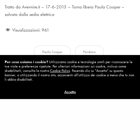
Tratto da Avevnire.it – 17-6-2013 – Torna libera Paula Cooper –
salvata dalla sedia elettrica
Visualizzazioni:
961
Paula Cooper
Perdono
Per cosa usiamo i cookie?
Utilizziamo cookie e tecnologie simili per riconoscere le
tue visite e preferenze ripetute. Per ulteriori informazioni sui cookie, incluso come
disabilitarli, consulta la nostra
Cookie Policy
. Facendo clic su "Accetto" su questo
banner, o utilizzando il nostro sito, acconsenti all'utilizzo dei cookie a meno che tu non
li abbia disabilitati.
Accetto