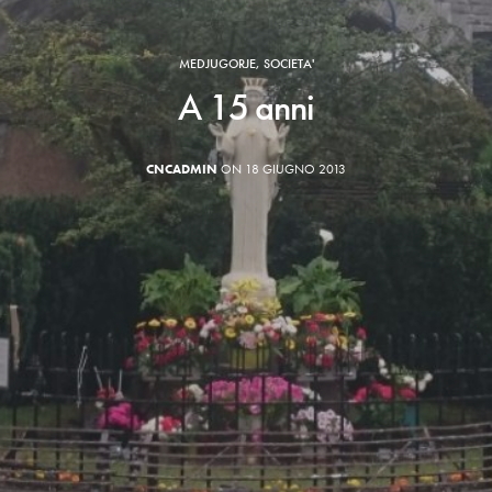
MEDJUGORJE
,
SOCIETA'
A 15 anni
CNCADMIN
ON 18 GIUGNO 2013