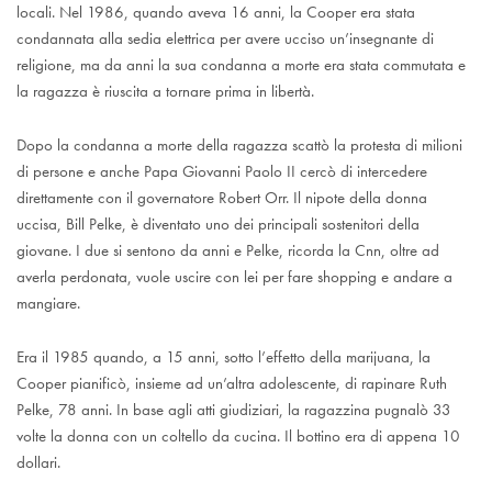
locali. Nel 1986, quando aveva 16 anni, la Cooper era stata
condannata alla sedia elettrica per avere ucciso un’insegnante di
religione, ma da anni la sua condanna a morte era stata commutata e
la ragazza è riuscita a tornare prima in libertà.
Dopo la condanna a morte della ragazza scattò la protesta di milioni
di persone e anche Papa Giovanni Paolo II cercò di intercedere
direttamente con il governatore Robert Orr. Il nipote della donna
uccisa, Bill Pelke, è diventato uno dei principali sostenitori della
giovane. I due si sentono da anni e Pelke, ricorda la Cnn, oltre ad
averla perdonata, vuole uscire con lei per fare shopping e andare a
mangiare.
Era il 1985 quando, a 15 anni, sotto l’effetto della marijuana, la
Cooper pianificò, insieme ad un’altra adolescente, di rapinare Ruth
Pelke, 78 anni. In base agli atti giudiziari, la ragazzina pugnalò 33
volte la donna con un coltello da cucina. Il bottino era di appena 10
dollari.