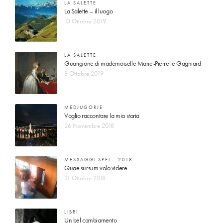
LA SALETTE
La Salette – il luogo
13 Ottobre 2019
LA SALETTE
Guarigione di mademoiselle Marie-Pierrette Gagniard
8 Ottobre 2019
MEDJUGORJE
Voglio raccontare la mia storia
26 Novembre 2018
MESSAGGI SPEI – 2018
Quae sursum volo videre
31 Ottobre 2018
LIBRI
Un bel cambiamento