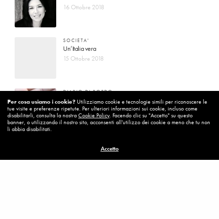
16 Ottobre 2018
SOCIETA'
Un’Italia vera
15 Ottobre 2018
DIARIO DI BORDO
La vita vince sempre
Per cosa usiamo i cookie?
Utilizziamo cookie e tecnologie simili per riconoscere le
tue visite e preferenze ripetute. Per ulteriori informazioni sui cookie, incluso come
8 Ottobre 2018
disabilitarli, consulta la nostra
Cookie Policy
. Facendo clic su "Accetto" su questo
banner, o utilizzando il nostro sito, acconsenti all'utilizzo dei cookie a meno che tu non
li abbia disabilitati.
MISSION
Accetto
Per cambiare ci vuole coraggio
8 Ottobre 2018