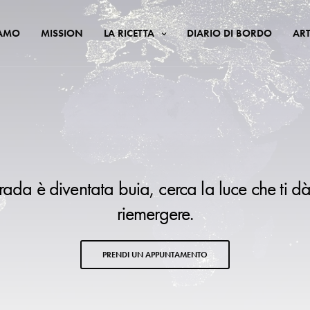
IAMO
MISSION
LA RICETTA
DIARIO DI BORDO
ART
trada è diventata buia, cerca la luce che ti dà
riemergere.
PRENDI UN APPUNTAMENTO