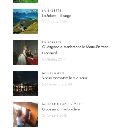
LA SALETTE
La Salette – il luogo
13 Ottobre 2019
LA SALETTE
Guarigione di mademoiselle Marie-Pierrette
Gagniard
8 Ottobre 2019
MEDJUGORJE
Voglio raccontare la mia storia
26 Novembre 2018
MESSAGGI SPEI – 2018
Quae sursum volo videre
31 Ottobre 2018