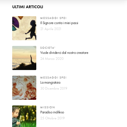
ULTIMI ARTICOLI
MESSAGGI SPEI
Il Signore conta i miei passi
21 Aprile 2021
SOCIETA'
Vuole dividerci dal nostro creatore
24 Marzo 2020
MESSAGGI SPEI
La mangiatoia
30 Dicembre 2019
MISSION
Paradiso indifeso
25 Ottobre 2019