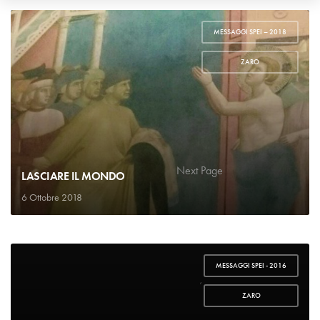
MESSAGGI SPEI – 2018
,
ZARO
1
2
…
6
Next Page
LASCIARE IL MONDO
6 Ottobre 2018
MESSAGGI SPEI - 2016
,
ZARO