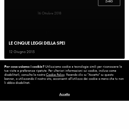
ZARO
LIBRI
Un bel cambiamento
16 Ottobre 2018
SOCIETA'
Un’Italia vera
LE CINQUE LEGGI DELLA SPEI
15 Ottobre 2018
12 Giugno 2015
DIARIO DI BORDO
Per cosa usiamo i cookie?
Utilizziamo cookie e tecnologie simili per riconoscere le
La vita vince sempre
tue visite e preferenze ripetute. Per ulteriori informazioni sui cookie, incluso come
8 Ottobre 2018
disabilitarli, consulta la nostra
Cookie Policy
. Facendo clic su "Accetto" su questo
banner, o utilizzando il nostro sito, acconsenti all'utilizzo dei cookie a meno che tu non
li abbia disabilitati.
MISSION
Accetto
Per cambiare ci vuole coraggio
8 Ottobre 2018