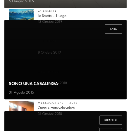
5 Giugno 2016
LA SALETTE
La Salette – il luogo
13 Ottobre 2019
ZARO
LA SALETTE
Guarigione di mademoiselle Marie-Pierrette Gagniard
8 Ottobre 2019
MEDJUGORJE
Voglio raccontare la mia storia
SONO UNA CASALINGA
26 Novembre 2018
31 Agosto 2015
MESSAGGI SPEI – 2018
Quae sursum volo videre
31 Ottobre 2018
STRANIERI
,