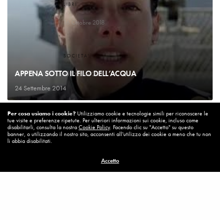
LIBRI
Un bel cambiamento
16 Ottobre 2018
SOCIETA'
Un’Italia vera
APPENA SOTTO IL FILO DELL’ACQUA
15 Ottobre 2018
24 Settembre 2014
DIARIO DI BORDO
Per cosa usiamo i cookie?
Utilizziamo cookie e tecnologie simili per riconoscere le
La vita vince sempre
tue visite e preferenze ripetute. Per ulteriori informazioni sui cookie, incluso come
8 Ottobre 2018
disabilitarli, consulta la nostra
Cookie Policy
. Facendo clic su "Accetto" su questo
banner, o utilizzando il nostro sito, acconsenti all'utilizzo dei cookie a meno che tu non
li abbia disabilitati.
MISSION
Accetto
Per cambiare ci vuole coraggio
8 Ottobre 2018