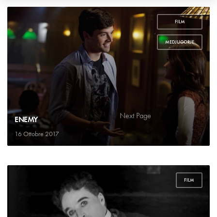
FILM
,
MEDJUGORJE
1
2
…
4
Next Page
ENEMY
16 Ottobre 2017
FILM