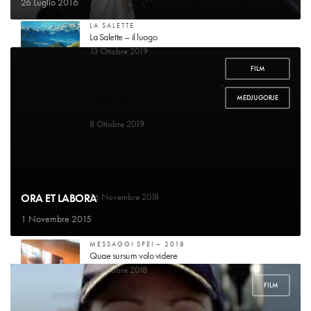
26 Luglio 2016
LA SALETTE
La Salette – il luogo
13 Ottobre 2019
FILM
,
MEDJUGORJE
LA SALETTE
Guarigione di mademoiselle Marie-Pierrette Gagniard
8 Ottobre 2019
MEDJUGORJE
Voglio raccontare la mia storia
ORA ET LABORA
26 Novembre 2018
1 Novembre 2015
MESSAGGI SPEI – 2018
Quae sursum volo videre
31 Ottobre 2018
FILM