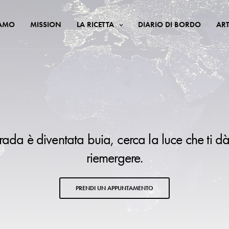
IAMO
MISSION
LA RICETTA
DIARIO DI BORDO
ART
trada è diventata buia, cerca la luce che ti dà
riemergere.
PRENDI UN APPUNTAMENTO