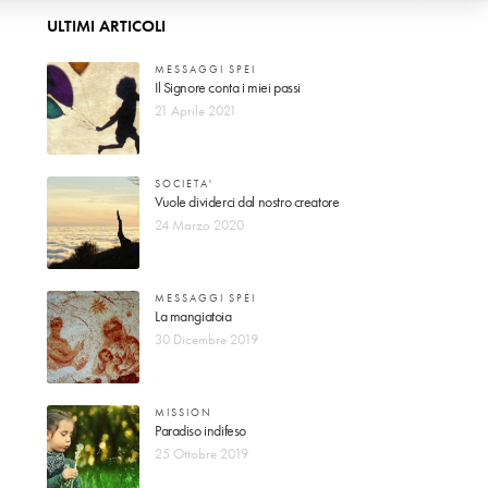
ULTIMI ARTICOLI
MESSAGGI SPEI
Il Signore conta i miei passi
21 Aprile 2021
SOCIETA'
Vuole dividerci dal nostro creatore
24 Marzo 2020
MESSAGGI SPEI
La mangiatoia
30 Dicembre 2019
MISSION
Paradiso indifeso
25 Ottobre 2019