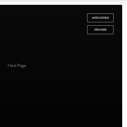
MEDJUGORJE
,
STRANIERI
3
Next Page