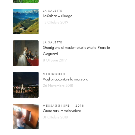
LA SALETTE
La Salette – il luogo
13 Ottobre 2019
LA SALETTE
Guarigione di mademoiselle Marie-Pierrette
Gagniard
8 Ottobre 2019
MEDJUGORJE
Voglio raccontare la mia storia
26 Novembre 2018
MESSAGGI SPEI – 2018
Quae sursum volo videre
31 Ottobre 2018