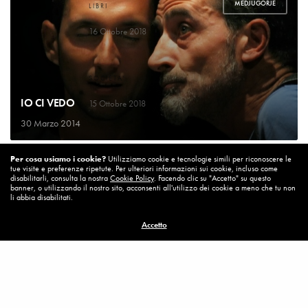
MEDJUGORJE
LIBRI
Un bel cambiamento
16 Ottobre 2018
SOCIETA'
Un’Italia vera
IO CI VEDO
15 Ottobre 2018
30 Marzo 2014
DIARIO DI BORDO
Per cosa usiamo i cookie?
Utilizziamo cookie e tecnologie simili per riconoscere le
La vita vince sempre
tue visite e preferenze ripetute. Per ulteriori informazioni sui cookie, incluso come
8 Ottobre 2018
disabilitarli, consulta la nostra
Cookie Policy
. Facendo clic su "Accetto" su questo
banner, o utilizzando il nostro sito, acconsenti all'utilizzo dei cookie a meno che tu non
li abbia disabilitati.
MISSION
Accetto
Per cambiare ci vuole coraggio
8 Ottobre 2018