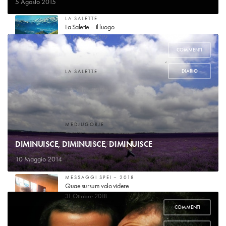
5 Agosto 2015
LA SALETTE
La Salette – il luogo
13 Ottobre 2019
COMMENTI
,
DIARIO
LA SALETTE
Guarigione di mademoiselle Marie-Pierrette Gagniard
8 Ottobre 2019
MEDJUGORJE
Voglio raccontare la mia storia
DIMINUISCE, DIMINUISCE, DIMINUISCE
26 Novembre 2018
10 Maggio 2014
MESSAGGI SPEI – 2018
Quae sursum volo videre
31 Ottobre 2018
COMMENTI
,