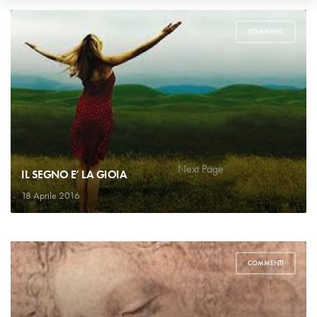
COMMENTI
1
2
…
10
Next Page
IL SEGNO E’ LA GIOIA
18 Aprile 2016
COMMENTI