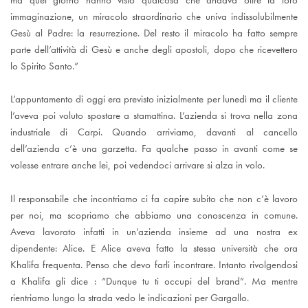
immaginazione, un miracolo straordinario che univa indissolubilmente
Gesù al Padre: la resurrezione. Del resto il miracolo ha fatto sempre
parte dell’attività di Gesù e anche degli apostoli, dopo che ricevettero
lo Spirito Santo.”
L’appuntamento di oggi era previsto inizialmente per lunedì ma il cliente
l’aveva poi voluto spostare a stamattina. L’azienda si trova nella zona
industriale di Carpi. Quando arriviamo, davanti al cancello
dell’azienda c’è una garzetta. Fa qualche passo in avanti come se
volesse entrare anche lei, poi vedendoci arrivare si alza in volo.
Il responsabile che incontriamo ci fa capire subito che non c’è lavoro
per noi, ma scopriamo che abbiamo una conoscenza in comune.
Aveva lavorato infatti in un’azienda insieme ad una nostra ex
dipendente: Alice. E Alice aveva fatto la stessa università che ora
Khalifa frequenta. Penso che devo farli incontrare. Intanto rivolgendosi
a Khalifa gli dice : “Dunque tu ti occupi del brand”. Ma mentre
rientriamo lungo la strada vedo le indicazioni per Gargallo.