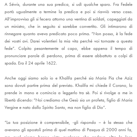
A Séwis, durante una sua predica, si udì qualche sparo. Fra Fedele
portò ugualmente a termine la predica e poi si riavviò verso casa.
All’improvviso gli si fecero attorno una ventina di soldati, capeggiati da
un ministro, che in seguito si sarebbe convertito. Gli intimarono di
rinnegare quanto aveva predicato poco prima. “Non posso, è la fede
dei vostri avi. Darei volentieri la mia vita perché voi tornaste a questa
fede”. Colpito pesantemente al capo, ebbe appena il tempo di
pronunciare parole di perdono, prima di essere abbattuto a colpi di
spada. Era il 24 aprile 1622.
Anche oggi siamo solo io e Khalifa perché sia Maria Pia che Aziz
sono dovuti partire prima del previsto. Khalifa mi chiede il Corano, lo
prende in mano e comincia a leggerlo tra sè. Poi si rivolge a me in
libertà dicendo: “Noi crediamo che Gesù sia un profeta, figlio di Maria
Vergine e nato dallo Spirito Santo, ma non figlio di Dio”.
“La tua posizione è comprensibile, -gli rispondo – è la stessa che
avevano gli apostoli prima di quel mattino di Pasqua di 2000 anni fa,
ma quel giorno hanno visto qualcosa che andava oltre la loro