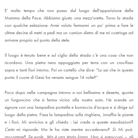
E’ molto tempo che non passo dal luogo dell’apparizione della
Mamma della Pace. Abbiamo giusto una mezz’oretta. Trovo la strada
con qualche esitazione. Avrei voluto fermarmi un po’ prima e fare le
ultime decine di metri a pedi ma un camion dietro di me mi costringe ad
arrivare proprio sul punto della stele.
Il luogo è tenuto bene e sul ciglio della strada c’è una cosa che non
ricordavo. Una pietra nera appoggiata per terra con un crocifisso
sopra e tanti fiori intorno. Poi un cartello che dice: “Lo sai che in questo
punto il cuore di Gesù ha versato sangue 14 volte?”
Poco dopo nella campagna intorno a noi bellissima e deserta, spunta
un furgoncino che si ferma vicino alla nostra auto. Ne scende un
signore con una lampadina portatile e borraccia d’acqua e si dirige sul
luogo della pietra. Fissa la lampadina sulla ringhiera, innaffia le piante
e i fiori. Mi avvicino e gli chiedo : Lei crede a queste essudazioni?
Certo
mi risponde
.
Ma le ha viste mentre accadevano?
Si.
Mi può
raccontare?
Se vuole.. Ma è una storia lunga..
Non si preoccupi – gli