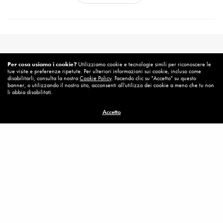
Per cosa usiamo i cookie?
Utilizziamo cookie e tecnologie simili per riconoscere le
tue visite e preferenze ripetute. Per ulteriori informazioni sui cookie, incluso come
disabilitarli, consulta la nostra
Cookie Policy
. Facendo clic su "Accetto" su questo
banner, o utilizzando il nostro sito, acconsenti all'utilizzo dei cookie a meno che tu non
li abbia disabilitati.
Accetto
Related News
Poveri si diventa
MEDJUGORJE
,
MESSAGGI SPEI - 2012