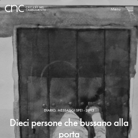
Menu
Close
DIARIO
,
MESSAGGI SPEI - 2013
Dieci persone che bussano alla
porta