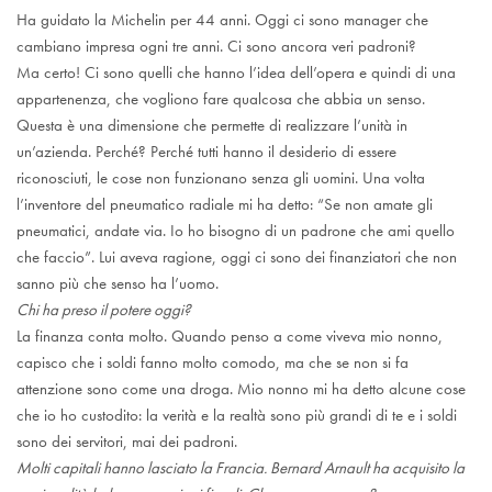
Ha guidato la Michelin per 44 anni. Oggi ci sono manager che
cambiano impresa ogni tre anni. Ci sono ancora veri padroni?
Ma certo! Ci sono quelli che hanno l’idea dell’opera e quindi di una
appartenenza, che vogliono fare qualcosa che abbia un senso.
Questa è una dimensione che permette di realizzare l’unità in
un’azienda. Perché? Perché tutti hanno il desiderio di essere
riconosciuti, le cose non funzionano senza gli uomini. Una volta
l’inventore del pneumatico radiale mi ha detto: “Se non amate gli
pneumatici, andate via. Io ho bisogno di un padrone che ami quello
che faccio”. Lui aveva ragione, oggi ci sono dei finanziatori che non
sanno più che senso ha l’uomo.
Chi ha preso il potere oggi?
La finanza conta molto. Quando penso a come viveva mio nonno,
capisco che i soldi fanno molto comodo, ma che se non si fa
attenzione sono come una droga. Mio nonno mi ha detto alcune cose
che io ho custodito: la verità e la realtà sono più grandi di te e i soldi
sono dei servitori, mai dei padroni.
Molti capitali hanno lasciato la Francia. Bernard Arnault ha acquisito la