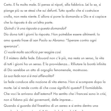
Certo. E fa molto male. Si pensa ai nipoti, alla fabbrica. Lei lo sa, si
piange più su se stessi che sui defunti. Tutto quello che si costruisce
crolla, non resta niente. E allora si pone la domanda a Dio e si capisce
che la risposta è da un’altra parte.
Quindi c’è una risposta a questa domanda?
Dio dona tutti i giorni la risposta. Non potrebbe essere altrimenti. Io
amo questa frase di san Paolo su Abramo: “Sperare contro ogni
speranza”.
Ci vuole molto sacrificio per reagire così.
È il mistero della fede. Edouard non c’è più, ma resta un senso, la vita
di tutti i giorni ha un senso. È la provvidenza… Rifiutare la bontà infinita
di Dio sarebbe un atto di orgoglio fenomenale, mostruoso.
La sua fede non si è mai affievolita?
La fede conduce alla nozione di vita eterna. Non si scompare dopo la
morte. Lei si rende conto di che cosa significhi questo? È formidabile.
Che voci le arrivano dall’esterno? Ha sentito che i francesi sono in crisi,
non si fidano più dei governanti, delle imprese…
Quando si guarda dal finestrino di un aereo e si entra dentro una