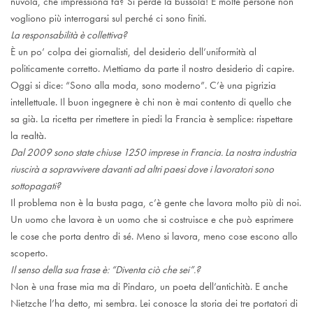
nuvola, che impressiona fa? Si perde la bussola! E molte persone non
vogliono più interrogarsi sul perché ci sono finiti.
La responsabilità è collettiva?
È un po’ colpa dei giornalisti, del desiderio dell’uniformità al
politicamente corretto. Mettiamo da parte il nostro desiderio di capire.
Oggi si dice: “Sono alla moda, sono moderno”. C’è una pigrizia
intellettuale. Il buon ingegnere è chi non è mai contento di quello che
sa già. La ricetta per rimettere in piedi la Francia è semplice: rispettare
la realtà.
Dal 2009 sono state chiuse 1250 imprese in Francia. La nostra industria
riuscirà a sopravvivere davanti ad altri paesi dove i lavoratori sono
sottopagati?
Il problema non è la busta paga, c’è gente che lavora molto più di noi.
Un uomo che lavora è un uomo che si costruisce e che può esprimere
le cose che porta dentro di sé. Meno si lavora, meno cose escono allo
scoperto.
Il senso della sua frase è: “Diventa ciò che sei”.?
Non è una frase mia ma di Pindaro, un poeta dell’antichità. E anche
Nietzche l’ha detto, mi sembra. Lei conosce la storia dei tre portatori di