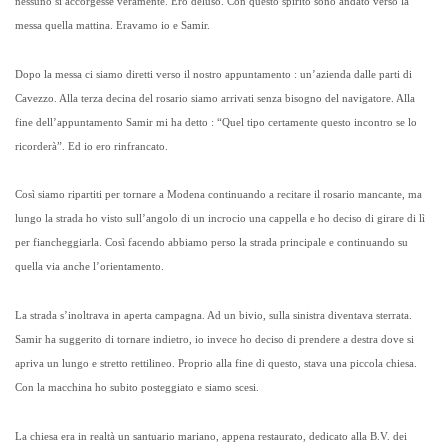
nessuno si accorgesse veramente. Ero deluso. Con questo spirito sono andato verso la
messa quella mattina. Eravamo io e Samir.
Dopo la messa ci siamo diretti verso il nostro appuntamento : un’azienda dalle parti di
Cavezzo. Alla terza decina del rosario siamo arrivati senza bisogno del navigatore. Alla
fine dell’appuntamento Samir mi ha detto : “Quel tipo certamente questo incontro se lo
ricorderà”. Ed io ero rinfrancato.
Così siamo ripartiti per tornare a Modena continuando a recitare il rosario mancante, ma
lungo la strada ho visto
sull’angolo
di un incrocio una cappella e ho deciso di girare di lì
per fiancheggiarla. Così facendo abbiamo perso la strada principale e continuando su
quella via anche l’orientamento.
La strada s’inoltrava in aperta campagna. Ad un bivio, sulla sinistra diventava sterrata.
Samir ha suggerito di tornare indietro, io invece ho deciso di prendere a destra dove si
apriva un lungo e stretto rettilineo. Proprio alla fine di questo, stava una piccola chiesa.
Con la macchina ho subito posteggiato e siamo scesi.
La chiesa era in realtà un santuario mariano, appena restaurato, dedicato alla B.V. dei