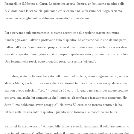
Pironcelli in S.Marino di Carpi. La porta era aperta. Dentro, un bellissimo quadro della
B.V. dominava la scena. Nel più completo silenzio e nella frescura del luogo ci siamo
fermati in raccoglimento e abbiamo terminato l’ultima decina.
Poi osservando più attentamente ci siamo accorti che due scalette scavate nel muro
fiancheggiavano l’altare e portavano fino al quadro. Le abbiamo salite uno da una parte
l’altro
dall’altra
. Siamo arrivati proprio sotto il quadro dove sempre nella roccia era stato
scavato lo spazio di un inginocchiatoio, sopra il quale era stato posto un prezioso cuscino.
Una fessura nella roccia sotto il quadro portava la scritta “offerta”.
Ero felice, sentivo che sarebbe stato bello fare
quell’offerta
, come ringraziamento, se non
altro, a Maria, per la ritrovata serenità. Così tornati in macchina ho cercato qualche soldo
ma non avevo spiccioli, “solo” 4 pezzi da 50 euro. Ho guardato Samir per sapere cosa ne
pensava, ma anche lui ammetteva che l’importo gli sembrava francamente esagerato. Ho
detto “..ma dobbiamo avere coraggio”. Ho preso 50 euro sono tornato dentro e le ho
infilate nella fessura sotto il quadro. Quando sono tornato alla macchina ero felice.
Samir mi ha accolto così : “ è incredibile, appena è uscito ha suonato il cellulare, non sono
riuscito ad avvertirla”. Allora ho guardato il numero ma non corrispondeva a nessuno che