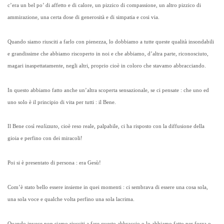
c’era un bel po’ di affetto e di calore, un pizzico di compassione, un altro pizzico di
ammirazione, una certa dose di generosità e di simpatia e cosi via.
Quando siamo riusciti a farlo con pienezza, lo dobbiamo a tutte queste qualità insondabili
e grandissime che abbiamo riscoperto in noi e che abbiamo, d’altra parte, riconosciuto,
magari inaspettatamente, negli altri, proprio cioè in coloro che stavamo abbracciando.
In questo abbiamo fatto anche un’altra scoperta sensazionale, se ci pensate : che uno ed
uno solo è il principio di vita per tutti : il Bene.
Il Bene così
realizzato,
cioè reso reale, palpabile, ci ha risposto con la diffusione della
gioia e perfino con dei miracoli!
Poi si è presentato di persona : era Gesù!
Com’è stato bello essere insieme in quei momenti : ci sembrava di essere una cosa sola,
una sola voce e qualche volta perfino una sola lacrima.
Quando invece non siamo riusciti a fare questo abbraccio o lo abbiamo fatto per forza o