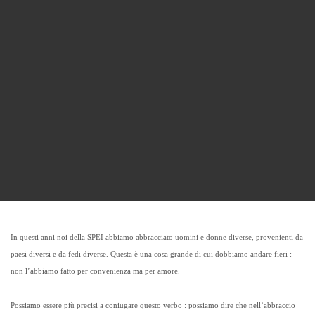
In questi anni noi della SPEI abbiamo abbracciato uomini e donne diverse, provenienti da
paesi diversi e da fedi diverse. Questa è una cosa grande di cui dobbiamo andare fieri :
non l’abbiamo fatto per convenienza ma per amore.
Possiamo essere più precisi a coniugare questo verbo : possiamo dire che nell’abbraccio