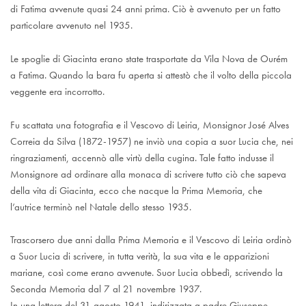
di Fatima avvenute quasi 24 anni prima. Ciò è avvenuto per un fatto
particolare avvenuto nel 1935.
Le spoglie di Giacinta erano state trasportate da Vila Nova de Ourém
a Fatima. Quando la bara fu aperta si attestò che il volto della piccola
veggente era incorrotto.
Fu scattata una fotografia e il Vescovo di Leiria, Monsignor José Alves
Correia da Silva (1872-1957) ne inviò una copia a suor Lucia che, nei
ringraziamenti, accennò alle virtù della cugina. Tale fatto indusse il
Monsignore ad ordinare alla monaca di scrivere tutto ciò che sapeva
della vita di Giacinta, ecco che nacque la Prima Memoria, che
l’autrice terminò nel Natale dello stesso 1935.
Trascorsero due anni dalla Prima Memoria e il Vescovo di Leiria ordinò
a Suor Lucia di scrivere, in tutta verità, la sua vita e le apparizioni
mariane, così come erano avvenute. Suor Lucia obbedì, scrivendo la
Seconda Memoria dal 7 al 21 novembre 1937.
In una lettera del 31 agosto 1941, indirizzata a padre Giuseppe