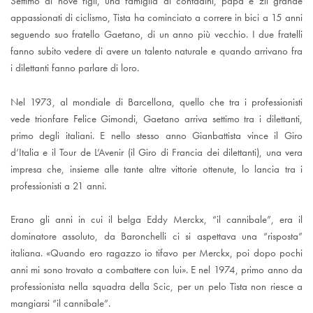
Settimo di nove figli, una famiglia di contadini, papà e zii grande
appassionati di ciclismo, Tista ha cominciato a correre in bici a 15 anni
seguendo suo fratello Gaetano, di un anno più vecchio. I due fratelli
fanno subito vedere di avere un talento naturale e quando arrivano fra
i dilettanti fanno parlare di loro.
Nel 1973, al mondiale di Barcellona, quello che tra i professionisti
vede trionfare Felice Gimondi, Gaetano arriva settimo tra i dilettanti,
primo degli italiani. E nello stesso anno Gianbattista vince il Giro
d’Italia e il Tour de L’Avenir (il Giro di Francia dei dilettanti), una vera
impresa che, insieme alle tante altre vittorie ottenute, lo lancia tra i
professionisti a 21 anni.
Erano gli anni in cui il belga Eddy Merckx, “il cannibale”, era il
dominatore assoluto, da Baronchelli ci si aspettava una “risposta”
italiana. «Quando ero ragazzo io tifavo per Merckx, poi dopo pochi
anni mi sono trovato a combattere con lui». E nel 1974, primo anno da
professionista nella squadra della Scic, per un pelo Tista non riesce a
mangiarsi “il cannibale”.