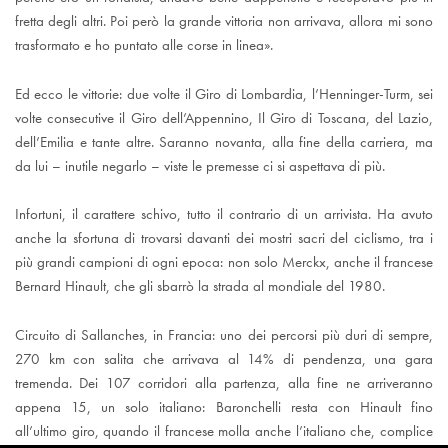
fretta degli altri. Poi però la grande vittoria non arrivava, allora mi sono
trasformato e ho puntato alle corse in linea».
Ed ecco le vittorie: due volte il Giro di Lombardia, l’Henninger-Turm, sei
volte consecutive il Giro dell’Appennino, Il Giro di Toscana, del Lazio,
dell’Emilia e tante altre. Saranno novanta, alla fine della carriera, ma
da lui – inutile negarlo – viste le premesse ci si aspettava di più.
Infortuni, il carattere schivo, tutto il contrario di un arrivista. Ha avuto
anche la sfortuna di trovarsi davanti dei mostri sacri del ciclismo, tra i
più grandi campioni di ogni epoca: non solo Merckx, anche il francese
Bernard Hinault, che gli sbarrò la strada al mondiale del 1980.
Circuito di Sallanches, in Francia: uno dei percorsi più duri di sempre,
270 km con salita che arrivava al 14% di pendenza, una gara
tremenda. Dei 107 corridori alla partenza, alla fine ne arriveranno
appena 15, un solo italiano: Baronchelli resta con Hinault fino
all’ultimo giro, quando il francese molla anche l’italiano che, complice