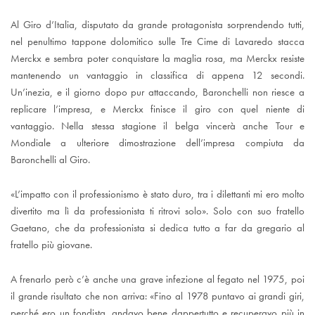
Al Giro d’Italia, disputato da grande protagonista sorprendendo tutti,
nel penultimo tappone dolomitico sulle Tre Cime di Lavaredo stacca
Merckx e sembra poter conquistare la maglia rosa, ma Merckx resiste
mantenendo un vantaggio in classifica di appena 12 secondi.
Un’inezia, e il giorno dopo pur attaccando, Baronchelli non riesce a
replicare l’impresa, e Merckx finisce il giro con quel niente di
vantaggio. Nella stessa stagione il belga vincerà anche Tour e
Mondiale a ulteriore dimostrazione dell’impresa compiuta da
Baronchelli al Giro.
«L’impatto con il professionismo è stato duro, tra i dilettanti mi ero molto
divertito ma lì da professionista ti ritrovi solo». Solo con suo fratello
Gaetano, che da professionista si dedica tutto a far da gregario al
fratello più giovane.
A frenarlo però c’è anche una grave infezione al fegato nel 1975, poi
il grande risultato che non arriva: «Fino al 1978 puntavo ai grandi giri,
perché ero un fondista, andavo bene dappertutto e recuperavo più in