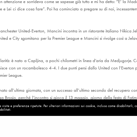
 attenzione e sorrideva come se sapesse già tutto e mi ha detto: “E’ la Mado
re e Lei ci dice cosa fare”. Poi ha cominciato a pregare su di noi, incessant
nchester United-Everton, Mancini incontra in un ristorante italiano Nikica Je
United e City sgomitano per la Premier League e Mancini si rivolge così a Jel
larità: è nato a Capljina, a pochi chilometri in linea d’aria da Medjugorje. 
finisce con un rocambolesco 4-4. I due punti persi dallo United con l’Everto
emier League.
onato all’ultima giornata, con un successo all’ultimo secondo del recupero con
ga Brosio, perché l’incontro si gioca il 13 maggio, giorno della festa di Fati
Mancini, in un’intervista all’autore, conferma.
visite e preferenze ripetute. Per ulteriori informazioni sui cookie, incluso come disabilitarli, 
bilitati.
’è stato un intervento dal Cielo?”.
“L’ho pensato e lo penso tuttora.Quando ci rifletto mi chiedo come sia stato p