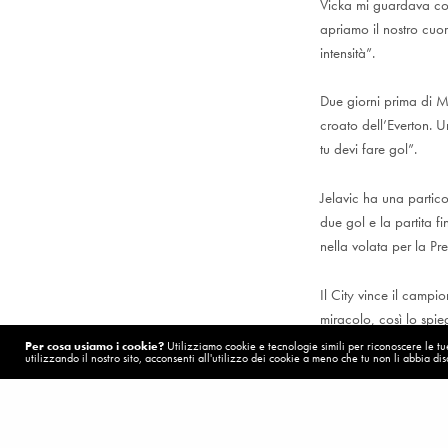
Vicka mi guardava con
apriamo il nostro cuo
intensità”.
Due giorni prima di Ma
croato dell’Everton. 
tu devi fare gol”.
Jelavic ha una partico
due gol e la partita 
nella volata per la Pr
Il City vince il campi
miracolo, così lo spie
belle della Madonna”. 
Per cosa usiamo i cookie?
Utilizziamo cookie e tecnologie simili per riconoscere le tue 
utilizzando il nostro sito, acconsenti all'utilizzo dei cookie a meno che tu non li abbia disa
Domanda di Brosio: “C
POST PRECEDENTE (P)
Messaggi Spei - Archivi 2011
Risposta del Mancio: 