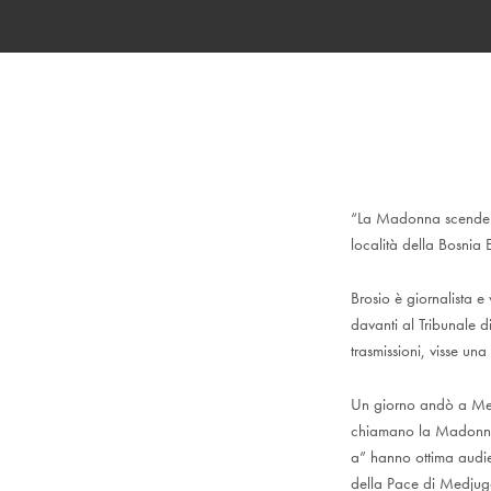
“La Madonna scende in
località della Bosnia 
Brosio è giornalista e
davanti al Tribunale 
trasmissioni, visse una
Un giorno andò a Medju
chiamano la Madonna 
a” hanno ottima audi
della Pace di Medjugo