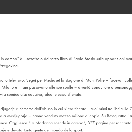
 campo” è il sottotitolo del terzo libro di Paolo Brosio sulle apparizioni m
Erzegovina.
 volto televisivo. Seguì per Mediaset la stagione di Mani Pulite – faceva i col
di Milano e i tram passavano alle sue spalle – diventò conduttore o personagg
 vita spericolata: cocaina, alcol e sesso sfrenato.
gorje e riemerse dall’abisso in cui si era ficcato. I suoi primi tre libri sulla
a Medjugorje – hanno venduto mezzo milione di copie. Su Retequattro i su
ence. Oggi esce “La Madonna scende in campo”, 327 pagine per raccontar
rje è devota tanta gente del mondo dello sport.