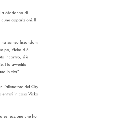
alla Madonna di
lcune apparizioni. Il
 ha sorriso fissandomi
colpo, Vicka si è
a incontro, si è
e. Ho avvertito
to in vita”
 l’allenatore del City
 entrati in casa Vicka
 la sensazione che ho