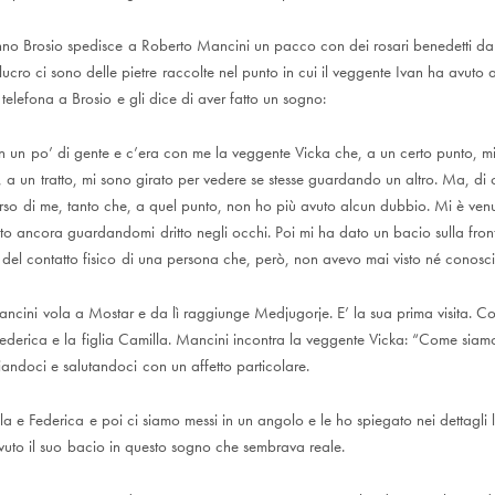
anno Brosio spedisce a Roberto Mancini un pacco con dei rosari benedetti d
ucro ci sono delle pietre raccolte nel punto in cui il veggente Ivan ha avuto a
elefona a Brosio e gli dice di aver fatto un sogno:
n un po’ di gente e c’era con me la veggente Vicka che, a un certo punto, mi
, a un tratto, mi sono girato per vedere se stesse guardando un altro. Ma, di 
erso di me, tanto che, a quel punto, non ho più avuto alcun dubbio. Mi è venut
ato ancora guardandomi dritto negli occhi. Poi mi ha dato un bacio sulla front
del contatto fisico di una persona che, però, non avevo mai visto né conosciu
ini vola a Mostar e da lì raggiunge Medjugorje. E’ la sua prima visita. Con
ederica e la figlia Camilla. Mancini incontra la veggente Vicka: “Come siamo
iandoci e salutandoci con un affetto particolare.
a e Federica e poi ci siamo messi in un angolo e le ho spiegato nei dettagli
uto il suo bacio in questo sogno che sembrava reale.