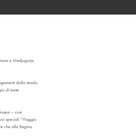
ariane a Medjugorje,
legamenti dalla strada
io di tante
 Gospa – così
oi speciali “Viaggio
e che alla Regina