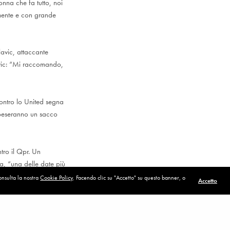
nna che fa tutto, noi
emente e con grande
lavic, attaccante
avic: “Mi raccomando,
Contro lo United segna
n peseranno un sacco
tro il Qpr. Un
ma, “una delle date più
consulta la nostra
Cookie Policy
. Facendo clic su "Accetto" su questo banner, o
Accetto
POST SUCCESSIVO (P)
Ora ci stiamo risvegliando
ossibile, perché