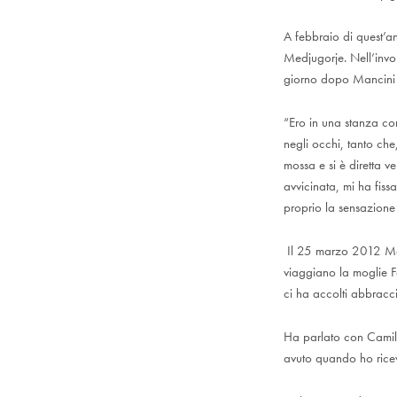
A febbraio di quest’
Medjugorje. Nell’invol
giorno dopo Mancini t
“Ero in una stanza co
negli occhi, tanto che
mossa e si è diretta v
avvicinata, mi ha fiss
proprio la sensazione 
Il 25 marzo 2012 Manc
viaggiano la moglie F
ci ha accolti abbracc
Ha parlato con Camill
avuto quando ho ricev