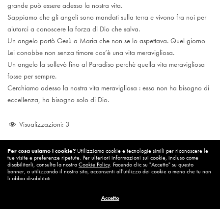
grande può essere adesso la nostra vita.
Sappiamo che gli angeli sono mandati sulla terra e vivono fra noi per
aiutarci a conoscere la forza di Dio che salva.
Un angelo portò Gesù a Maria che non se lo aspettava. Quel giorno
Lei conobbe non senza timore cos’è una vita meravigliosa.
Un angelo la sollevò fino al Paradiso perchè quella vita meravigliosa
fosse per sempre.
Cerchiamo adesso la nostra vita meravigliosa : essa non ha bisogno di
eccellenza, ha bisogno solo di Dio.
Visualizzazioni:
3
Per cosa usiamo i cookie?
Utilizziamo cookie e tecnologie simili per riconoscere le
tue visite e preferenze ripetute. Per ulteriori informazioni sui cookie, incluso come
disabilitarli, consulta la nostra
Cookie Policy
. Facendo clic su "Accetto" su questo
banner, o utilizzando il nostro sito, acconsenti all'utilizzo dei cookie a meno che tu non
li abbia disabilitati.
Accetto