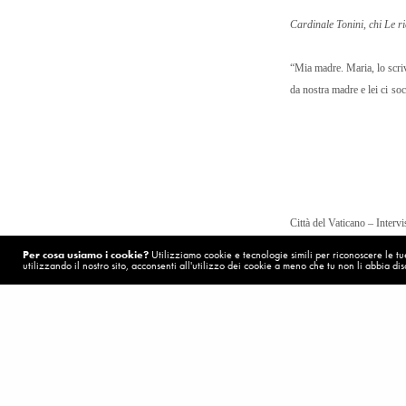
Cardinale Tonini, chi Le 
“Mia madre. Maria, lo scri
da nostra madre e lei ci so
Città del Vaticano – Interv
Per cosa usiamo i cookie?
Utilizziamo cookie e tecnologie simili per riconoscere le tue 
Visualizzazioni:
8
utilizzando il nostro sito, acconsenti all'utilizzo dei cookie a meno che tu non li abbia disa
POST PRECEDENTE (P)
Un ridotto raggio d'azione