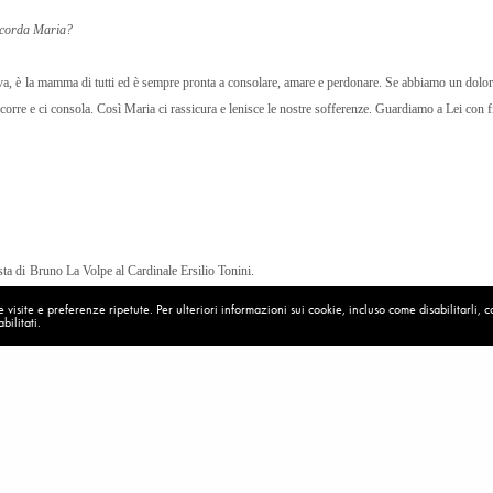
ricorda Maria?
va, è la mamma di tutti ed è sempre pronta a consolare, amare e perdonare. Se abbiamo un dolo
ccorre e ci consola. Così Maria ci rassicura e lenisce le nostre sofferenze. Guardiamo a Lei con f
ista di Bruno La Volpe al Cardinale Ersilio Tonini.
visite e preferenze ripetute. Per ulteriori informazioni sui cookie, incluso come disabilitarli, 
15
bilitati.
Maria