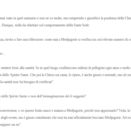
mai stato in quel santuario e non ne so molto, ma comprendo e giustifico la prudenza della Chi
a. Dunque, nulla da obiettare sul comportamento della Santa Sede.
zza, invito a fare una riflessione: come mai a Medjugorie si verifica un così elevato numero di c
Lei…
ettere freni alla santità. Se in quel luogo confluiscono milioni di pellegrini ogni anno e molti 
ra dello Spirito Santo. Che poi la Chiesa sia cauta, lo ripeto, è anche giusto e normale, ma ciò no
a santità non ha bisogno di certificati”.
dello Spirito Santo e non dell’immaginazione dei 6 veggenti?
 conversione, e se questo frutto nasce e matura a Medjugorie, perché non apprezzarlo? Veda, la 
e, degli eventi, ma è giusto sottolineare che non ha mai ufficialmente bocciato Medjugorie. Ad es
 neppure un no”.