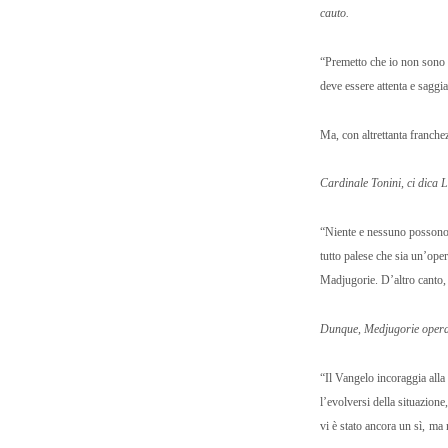
cauto.
“Premetto che io non sono 
deve essere attenta e saggi
Ma, con altrettanta franche
Cardinale Tonini, ci dica 
“Niente e nessuno possono m
tutto palese che sia un’ope
Madjugorie. D’altro canto, l
Dunque, Medjugorie opera 
“Il Vangelo incoraggia alla
l’evolversi della situazion
vi è stato ancora un sì, ma