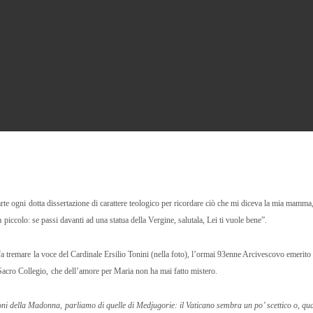
e ogni dotta dissertazione di carattere teologico per ricordare ciò che mi diceva la mia mamma,
 piccolo: se passi davanti ad una statua della Vergine, salutala, Lei ti vuole bene”.
 tremare la voce del Cardinale Ersilio Tonini (nella foto), l’ormai 93enne Arcivescovo emerito 
Sacro Collegio, che dell’amore per Maria non ha mai fatto mistero.
oni della Madonna, parliamo di quelle di Medjugorie: il Vaticano sembra un po’ scettico o, q