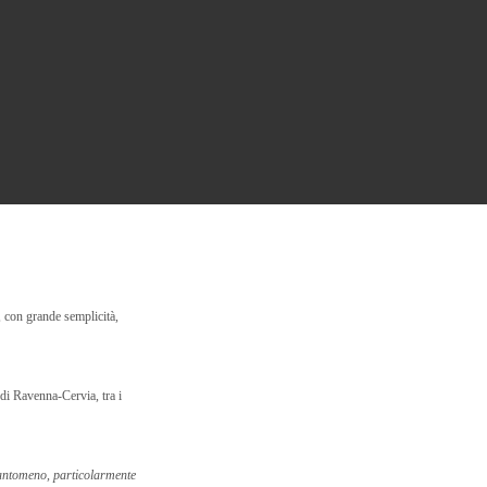
 con grande semplicità,
di Ravenna-Cervia, tra i
uantomeno, particolarmente