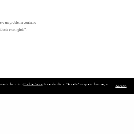
re o un problema corriamo
iducia e con gioia”.
consulta la nostra
Cookie Policy
. Facendo clic su "Accetto" su questo banner, o
Accetto
POST SUCCESSIVO (P)
A Mariamabad a piedi o in bicicletta