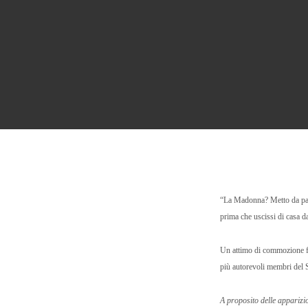
“La Madonna? Metto da part
prima che uscissi di casa da
Un attimo di commozione fa
più autorevoli membri del 
A proposito delle apparizi