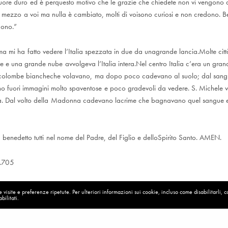
uore duro ed è perquesto motivo che le grazie che chiedete non vi vengono
mezzo a voi ma nulla è cambiato, molti di voisono curiosi e non credono. Be
dono.”
mi ha fatto vedere l’Italia spezzata in due da unagrande lancia.Molte cit
te e una grande nube avvolgeva l’Italia intera.Nel centro Italia c’era un gra
 colombe biancheche volavano, ma dopo poco cadevano al suolo; dal sangu
 fuori immagini molto spaventose e poco gradevoli da vedere. S. Michele veg
. Dal volto della Madonna cadevano lacrime che bagnavano quel sangue e
benedetto tutti nel nome del Padre, del Figlio e delloSpirito Santo. AMEN.
.705
visite e preferenze ripetute. Per ulteriori informazioni sui cookie, incluso come disabilitarli, 
bilitati.