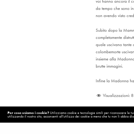
voi hanno ancora il c
da tempo che sono in 
non avendo visto cre
Subito dopo la Mamma 
completamente distrut
quale uscivano tante
colombemorte uscivano
insieme alla Madonna
brutte immagini.
Infine la Madonna ha 
Visualizzazioni:
8
Per cosa usiamo i cookie?
Utilizziamo cookie e tecnologie simili per riconoscere le tue 
utilizzando il nostro sito, acconsenti all'utilizzo dei cookie a meno che tu non li abbia disa
POST PRECEDENTE (P)