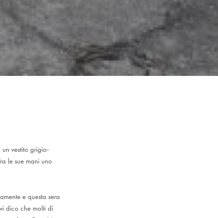
n vestito grigio-
Tra le sue mani uno
samente e questa sera
 vi dico che molti di