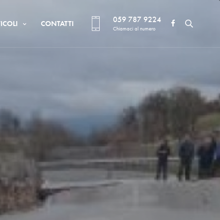
059 787 9224
ICOLI
CONTATTI
Chiamaci al numero