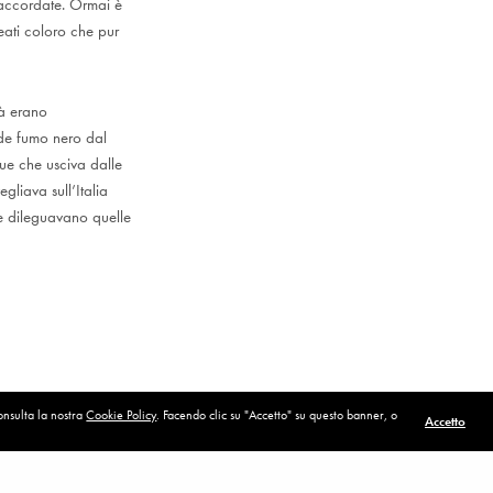
 accordate. Ormai è
ati coloro che pur
tà erano
nde fumo nero dal
e che usciva dalle
liava sull’Italia
 dileguavano quelle
consulta la nostra
Cookie Policy
. Facendo clic su "Accetto" su questo banner, o
Accetto
POST SUCCESSIVO (P)