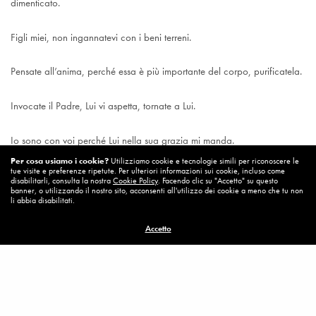
dimenticato.
Figli miei, non ingannatevi con i beni terreni.
Pensate all’anima, perché essa è più importante del corpo, purificatela.
Invocate il Padre, Lui vi aspetta, tornate a Lui.
Io sono con voi perché Lui nella sua grazia mi manda.
Per cosa usiamo i cookie?
Utilizziamo cookie e tecnologie simili per riconoscere le
tue visite e preferenze ripetute. Per ulteriori informazioni sui cookie, incluso come
Vi ringrazio.
disabilitarli, consulta la nostra
Cookie Policy
. Facendo clic su "Accetto" su questo
banner, o utilizzando il nostro sito, acconsenti all'utilizzo dei cookie a meno che tu non
li abbia disabilitati.
Accetto
Medjugorje – 2 Novembre 2009 a Mirjiana
Visualizzazioni:
803