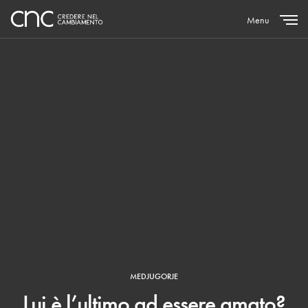
Menu
Close
MEDJUGORJE
Lui è l’ultimo ad essere amato?