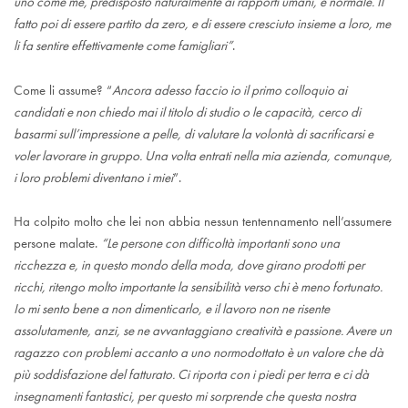
uno come me, predisposto naturalmente ai rapporti umani, è normale. Il
fatto poi di essere partito da zero, e di essere cresciuto insieme a loro, me
li fa sentire effettivamente come famigliari”
.
Come li assume? “
Ancora adesso faccio io il primo colloquio ai
candidati e non chiedo mai il titolo di studio o le capacità, cerco di
basarmi sull’impressione a pelle, di valutare la volontà di sacrificarsi e
voler lavorare in gruppo. Una volta entrati nella mia azienda, comunque,
i loro problemi diventano i miei
”.
Ha colpito molto che lei non abbia nessun tentennamento nell’assumere
persone malate.
“Le persone con difficoltà importanti sono una
ricchezza e, in questo mondo della moda, dove girano prodotti per
ricchi, ritengo molto importante la sensibilità verso chi è meno fortunato.
Io mi sento bene a non dimenticarlo, e il lavoro non ne risente
assolutamente, anzi, se ne avvantaggiano creatività e passione. Avere un
ragazzo con problemi accanto a uno normodottato è un valore che dà
più soddisfazione del fatturato. Ci riporta con i piedi per terra e ci dà
insegnamenti fantastici, per questo mi sorprende che questa nostra