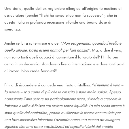
Una storia, quella dell’ex ragioniere allergico all’originario mestiere di
assicuratore (perché “lì chi ha senso etico non fa successo”), che in
questa Italia in profonda recessione infonde una buona dose di
speranza.
Anche se lui si schermisce e dice: “
Non esageriamo, quando il livello è
quello attuale, basta essere normali per fare notizia
”. Ma, a dire il vero,
non sono tanti quelli capaci di aumentare il fatturato dell’11mila per
cento in un decennio, sfondare a livello internazionale e dare tanti posti
di lavoro. Non crede Bartoletti?
Prima di rispondere si concede una risata cristallina. “
Il numero è vero –
fa notare – Ma conta di più che la crescita è stata molto solida. Spesso,
nonostante il mio settore sia particolarmente ricco, si tende a crescere in
fatturato e utili e si finisce col restare senza liquidità. La mia scelta invece è
stata quella del contadino, pronto a utilizzare le risorse accumulate per
una fase successiva.Intendere l’azienda come una mucca da mungere
significa ritrovarsi poco capitalizzati ed esposti ai rischi del credito