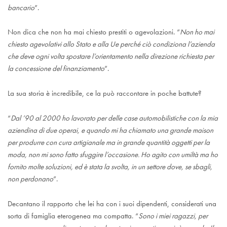
bancario
”.
Non dica che non ha mai chiesto prestiti o agevolazioni. “
Non ho mai
chiesto agevolativi allo Stato e alla Ue perché ciò condiziona l’azienda
che deve ogni volta spostare l’orientamento nella direzione richiesta per
la concessione del finanziamento
”.
La sua storia è incredibile, ce la può raccontare in poche battute?
“
Dal ’90 al 2000 ho lavorato per delle case automobilistiche con la mia
aziendina di due operai, e quando mi ha chiamato una grande maison
per produrre con cura artigianale ma in grande quantità oggetti per la
moda, non mi sono fatto sfuggire l’occasione. Ho agito con umiltà ma ho
fornito molte soluzioni, ed è stata la svolta, in un settore dove, se sbagli,
non perdonano
”.
Decantano il rapporto che lei ha con i suoi dipendenti, considerati una
sorta di famiglia eterogenea ma compatta. “
Sono i miei ragazzi, per