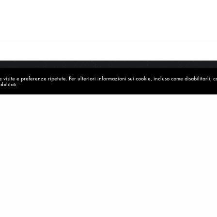
visite e preferenze ripetute. Per ulteriori informazioni sui cookie, incluso come disabilitarli, 
bilitati.
MISSION
PRIVACY
COOKIE
CONTATTI
© 2022 Credere nel Cambiamento. Tutti i diritti riservati.