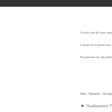
Vi invito a fare del vostro temp
I colloqui con le persone siano
Non permettete che vada perdu
Maria – Medjugorje –
Messaggi
Visualizzazioni:
7