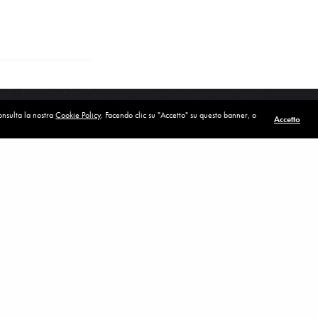
consulta la nostra
Cookie Policy
. Facendo clic su "Accetto" su questo banner, o
Accetto
POST SUCCESSIVO (P)
Lo vedrete voi stessi