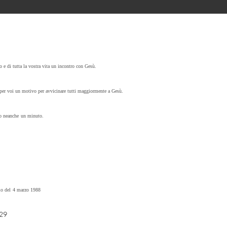
o e di tutta la vostra vita un incontro con Gesù.
 per voi un motivo per avvicinare tutti maggiormente a Gesù.
to neanche un minuto.
o del 4 marzo 1988
29