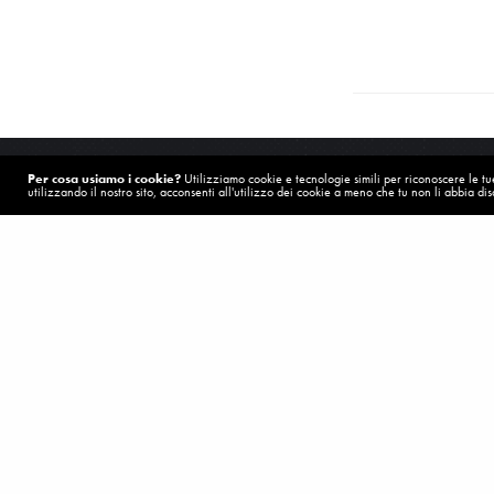
Per cosa usiamo i cookie?
Utilizziamo cookie e tecnologie simili per riconoscere le tue 
utilizzando il nostro sito, acconsenti all'utilizzo dei cookie a meno che tu non li abbia disa
POST PRECEDENTE (P)
Già da ora