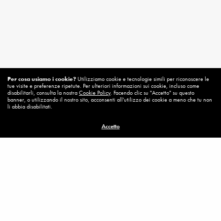
Per cosa usiamo i cookie?
Utilizziamo cookie e tecnologie simili per riconoscere le
tue visite e preferenze ripetute. Per ulteriori informazioni sui cookie, incluso come
Related News
disabilitarli, consulta la nostra
Cookie Policy
. Facendo clic su "Accetto" su questo
banner, o utilizzando il nostro sito, acconsenti all'utilizzo dei cookie a meno che tu non
li abbia disabilitati.
Accetto