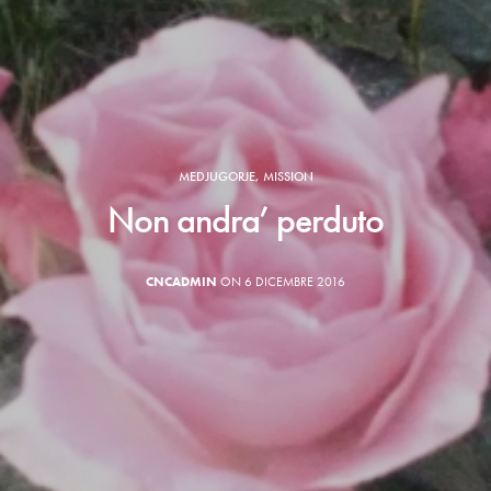
MEDJUGORJE
,
MISSION
Non andra’ perduto
CNCADMIN
ON 6 DICEMBRE 2016