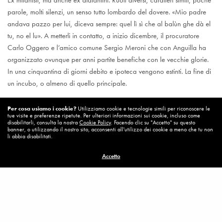
parole, molti silenzi, un senso tutto lombardo del dovere. «Mio padre
andava pazzo per lui, diceva sempre: quel lì sì che al balùn ghe dà el
tu, no el lu». A metterli in contatto, a inizio dicembre, il procuratore
Carlo Oggero e l’amico comune Sergio Meroni che con Anguilla ha
organizzato ovunque per anni partite benefiche con le vecchie glorie.
In una cinquantina di giorni debito e ipoteca vengono estinti. La fine di
un incubo, o almeno di quello principale.
«Ora potrò mettere la casa in vendita, con il ricavato restituirò il denaro
Per cosa usiamo i cookie?
Utilizziamo cookie e tecnologie simili per riconoscere le
tue visite e preferenze ripetute. Per ulteriori informazioni sui cookie, incluso come
a Roberto e col resto cercherò di ripartire. Sarà dura ma ci proveremo.
disabilitarli, consulta la nostra
Cookie Policy
. Facendo clic su "Accetto" su questo
banner, o utilizzando il nostro sito, acconsenti all'utilizzo dei cookie a meno che tu non
Mangiamo con la pensione di reversibilità di mia madre, non più di
li abbia disabilitati.
600 euro. Ora per fortuna in un vecchio armadio ho trovato qualche
cimelio: un paio di scarpe, tre o quattro calzini e una maglia di Swart
Accetto
dell’Ajax, che mio padre marcò nella finale di Madrid. Le sue?
Macché, le regalava tutte, non ci pensava. Era un uomo buono,
trasparente». Pulito. Abbastanza per soffiare la palla a Mazzola senza
toccarlo, troppo per capire chi lo stava raggirando. Prima una clinica
odontotecnica a Monza, poi il commercio di metalli, infine le