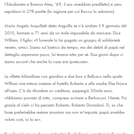
l’Estudiantes a Buenos Aires, ’69, il suo aneddoto prediletto) e zero
espulsioni in 278 partite (la ragione per cui Rocco lo adorava).
Mario Angelo Anquilletti detto Anguilla se n’è andato il 9 gennaio del
2015, fermato a 71 anni da un male impossibile da marcare. Dice
William, il figlio: «Il funerale lo ha pagato un gruppo di solidarietà
veneto, amici. Siamo sul lastrico da tempo, ma dei debiti di papà nel
dettaglio sapevamo poco, lui teneva tutto per sé. Due giorni dopo ci
siamo accorti che anche la casa era ipotecata».
La villetta bifamiliare con giardino e due box a Bellusco nella quale
William vive tuttora insieme al fratello Roberto e alla madre Elsa finisce
all’asta. C’è da rifondere un creditore, suppergiù 50mila euro.
«Abbiamo provato di tutto, compreso scrivere a Berlusconi. Niente. Poi
grazie al cielo ci ha pensato Roberto. Roberto Donadoni. Sì, so che
forse preferirebbe restare anonimo ma non m’importa: papà avrebbe
voluto così, io lo so».
Ex milanisti, ma anche ex atalantini. Ruoli diversi, caratteri simili, poche