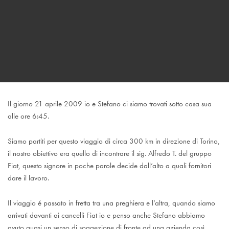
Il giorno 21 aprile 2009 io e Stefano ci siamo trovati sotto casa sua
alle ore 6:45.
Siamo partiti per questo viaggio di circa 300 km in direzione di Torino,
il nostro obiettivo era quello di incontrare il sig. Alfredo T. del gruppo
Fiat, questo signore in poche parole decide dall’alto a quali fornitori
dare il lavoro.
Il viaggio é passato in fretta tra una preghiera e l’altra, quando siamo
arrivati davanti ai cancelli Fiat io e penso anche Stefano abbiamo
avuto quasi un senso di soggezione di fronte ad una azienda così