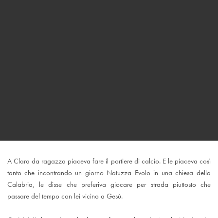
A Clara da ragazza piaceva fare il portiere di calcio. E le piaceva così
tanto che incontrando un giorno Natuzza Evolo in una chiesa della
Calabria, le disse che preferiva giocare per strada piuttosto che
passare del tempo con lei vicino a Gesù.