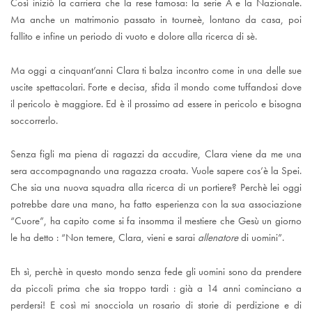
Così iniziò la carriera che la rese famosa: la serie A e la Nazionale.
Ma anche un matrimonio passato in tourneè, lontano da casa, poi
fallito e infine un periodo di vuoto e dolore alla ricerca di sè.
Ma oggi a cinquant’anni Clara ti balza incontro come in una delle sue
uscite spettacolari. Forte e decisa, sfida il mondo come tuffandosi dove
il pericolo è maggiore. Ed è il prossimo ad essere in pericolo e bisogna
soccorrerlo.
Senza figli ma piena di ragazzi da accudire, Clara viene da me una
sera accompagnando una ragazza croata. Vuole sapere cos’è la Spei.
Che sia una nuova squadra alla ricerca di un portiere? Perchè lei oggi
potrebbe dare una mano, ha fatto esperienza con la sua associazione
“Cuore”, ha capito come si fa insomma il mestiere che Gesù un giorno
le ha detto : “Non temere, Clara, vieni e sarai
allenatore
di uomini”.
Eh sì, perchè in questo mondo senza fede gli uomini sono da prendere
da piccoli prima che sia troppo tardi : già a 14 anni cominciano a
perdersi! E così mi snocciola un rosario di storie di perdizione e di