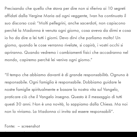
Precisando che quello che stava per dire non si riferiva ai 10 segreti
affidati dalla Vergine Maria ad ogni veggente, Ivan ha continuato il
suo discorso così: “Molti pellegrini, anche sacerdoti, non capiscono
perché la Madonna è venuta ogni giorno, cosa aveva da dirmi e cosa
io ho da dire a lei tutti i giorni. Devo dirvi che parliamo molto! Un
giorno, quando le cose verranno rivelate, si capirà, i vostri occhi si
apriranno. Quando vedremo i cambiamenti fisici che accadranno nel
mondo, capiremo perché lei veniva ogni giorno.”
“Il tempo che abbiamo davanti è di grande responsabilità. Ognuno è
responsabile. Ogni famiglia è responsabile. Dobbiamo guidare le
nostre famiglie spiritualmente e basare la nostra vita sul Vangelo,
praticare ciò che il Vangelo insegna. Questo è il messaggio di tutti
questi 30 anni. Non è una novità, lo sappiamo dalla Chiesa. Ma noi
non lo viviamo. La Madonna ci invita ad essere responsabili”.
Fonte: – screenshot
(nostra traduzione)