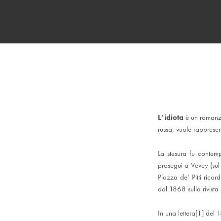
L’idiota
è un roman
russa, vuole rapprese
La stesura fu contemp
proseguì a Vevey (sul
Piazza de’ Pitti rico
dal 1868 sulla rivista
In una lettera[1] del 