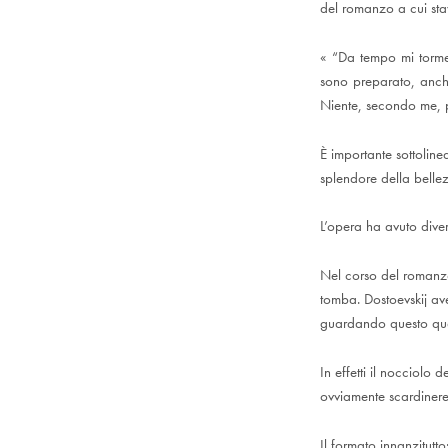
del romanzo a cui st
« “Da tempo mi torme
sono preparato, anch
Niente, secondo me, pu
È importante sottoline
splendore della belle
L’opera ha avuto divers
Nel corso del romanzo
tomba. Dostoevskij ave
guardando questo qua
In effetti il nocciolo
ovviamente scardinereb
Il formato innanzitutt