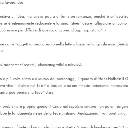
ava lavorando:
ntava un’idea, ma avevo paura di farne un romanzo, perché è un’idea trop
e se è estremamente seducente e la amo. Quest’idea è raffigurare un uomo
ò essere più difficile di questo, al giorno d’oggi soprattutto”. »
are come l’aggettivo buono usato nella lettera fosse nell’originale russo
prekra
zza.
i adattamenti teatrali, cinematografici e televisivi.
 è più volte citato e discusso dai personaggi, il quadro di Hans Holbein il G
va visto il dipinto nel 1867 a Basilea e ne era rimasto fortemente impressiona
dro può perdere la fede” disse.
 del problema è proprio questo: il Cristo nel sepolcro sembra non poter risorger
be le fondamenta stesse della fede cristiana. Analizziamo i vari punti critici.
o: siamo di fronte ad un quadro lungo e stretto, 2 metri di lunghezza per 30 ce