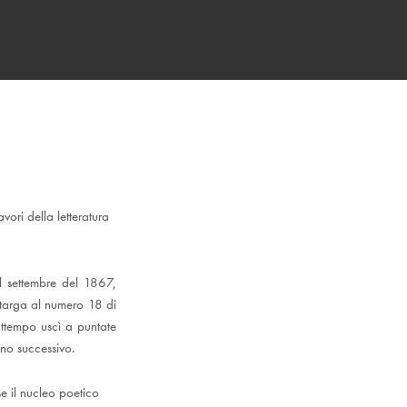
ori della letteratura
el settembre del 1867,
 targa al numero 18 di
attempo uscì a puntate
nno successivo.
se il nucleo poetico