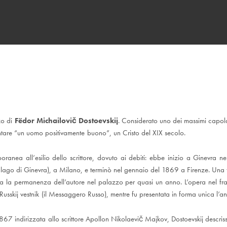
zo di
Fëdor Michailovič Dostoevskij
. Considerato uno dei massimi capolav
ntare “un uomo positivamente buono”, un Cristo del XIX secolo.
oranea all’esilio dello scrittore, dovuto ai debiti: ebbe inizio a Ginevra n
 lago di Ginevra), a Milano, e terminò nel gennaio del 1869 a Firenze. Una
rda la permanenza dell’autore nel palazzo per quasi un anno. L’opera nel fr
 Russkij vestnik (il Messaggero Russo), mentre fu presentata in forma unica l’a
1867 indirizzata allo scrittore Apollon Nikolaevič Majkov, Dostoevskij descris