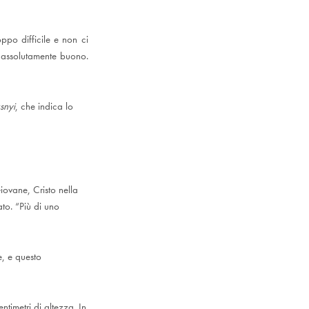
po difficile e non ci
 assolutamente buono.
snyi
, che indica lo
iovane, Cristo nella
to. “Più di uno
e, e questo
ntimetri di altezza. In