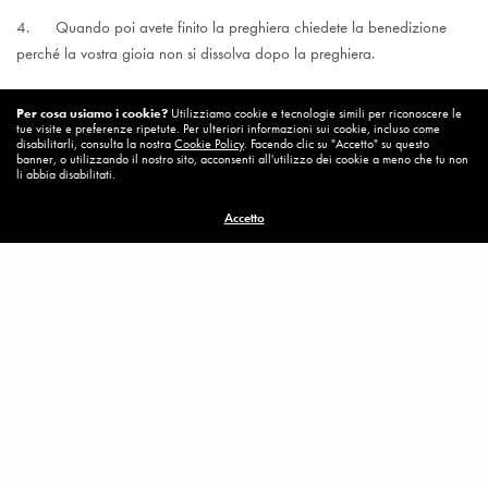
4. Quando poi avete finito la preghiera chiedete la benedizione
perché la vostra gioia non si dissolva dopo la preghiera.
Per cosa usiamo i cookie?
Utilizziamo cookie e tecnologie simili per riconoscere le
tue visite e preferenze ripetute. Per ulteriori informazioni sui cookie, incluso come
disabilitarli, consulta la nostra
Cookie Policy
. Facendo clic su "Accetto" su questo
banner, o utilizzando il nostro sito, acconsenti all'utilizzo dei cookie a meno che tu non
li abbia disabilitati.
Visualizzazioni:
941
Accetto