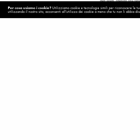
dell’islam, ritenuto una reli
Per cosa usiamo i cookie?
Utilizziamo cookie e tecnologie simili per riconoscere le tue 
utilizzando il nostro sito, acconsenti all'utilizzo dei cookie a meno che tu non li abbia disa
A questo proposito, John St
convertire le persone e per
POST PRECEDENTE (P)
Non vi siete ingannati
Anche se finora l’appello de
“Se leader religiosi posson
York – questo è già lavorar
Visualizzazioni:
7