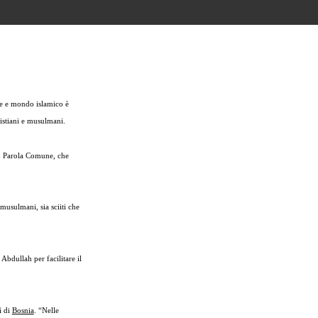
e e mondo islamico è
istiani e musulmani.
po Parola Comune, che
 musulmani, sia sciiti che
Abdullah per facilitare il
ì di
Bosnia
. “Nelle