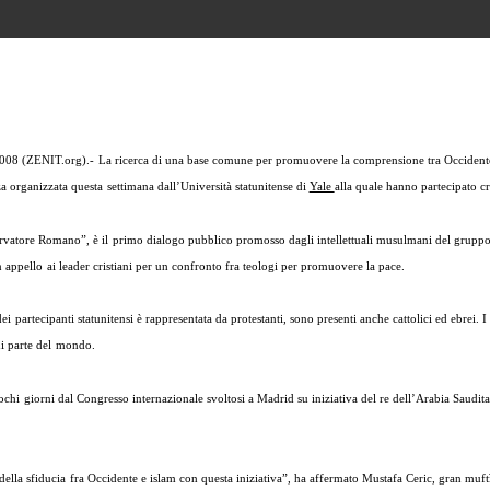
2008 (ZENIT.org).- La ricerca di una base comune per promuovere la comprensione tra Occident
za organizzata questa settimana dall’Università statunitense di
Yale
alla quale hanno partecipato cr
ervatore Romano”, è il primo dialogo pubblico promosso dagli intellettuali musulmani del grup
n appello ai leader cristiani per un confronto fra teologi per promuovere la pace.
i partecipanti statunitensi è rappresentata da protestanti, sono presenti anche cattolici ed ebrei. I
i parte del mondo.
chi giorni dal Congresso internazionale svoltosi a Madrid su iniziativa del re dell’Arabia Saudita 
della sfiducia fra Occidente e islam con questa iniziativa”, ha affermato Mustafa Ceric, gran muft