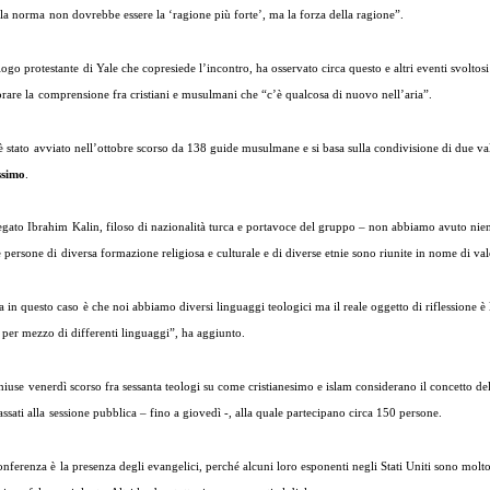
 la norma non dovrebbe essere la ‘ragione più forte’, ma la forza della ragione”.
logo protestante di Yale che copresiede l’incontro, ha osservato circa questo e altri eventi svolto
rare la comprensione fra cristiani e musulmani che “c’è qualcosa di nuovo nell’aria”.
 stato avviato nell’ottobre scorso da 138 guide musulmane e si basa sulla condivisione di due va
ssimo
.
gato Ibrahim Kalin, filoso di nazionalità turca e portavoce del gruppo – non abbiamo avuto nient
e persone di diversa formazione religiosa e culturale e di diverse etnie sono riunite in nome di va
n questo caso è che noi abbiamo diversi linguaggi teologici ma il reale oggetto di riflessione è 
 per mezzo di differenti linguaggi”, ha aggiunto.
iuse venerdì scorso fra sessanta teologi su come cristianesimo e islam considerano il concetto del
ssati alla sessione pubblica – fino a giovedì -, alla quale partecipano circa 150 persone.
onferenza è la presenza degli evangelici, perché alcuni loro esponenti negli Stati Uniti sono molto 