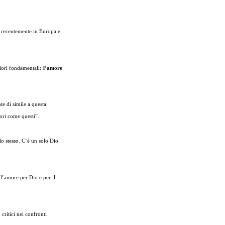
si recentemente in Europa e
lori fondamentali
: l’amore
e di simile a questa
lori come questi”.
lo stesso. C’è un solo Dio
l’amore per Dio e per il
critici nei confronti