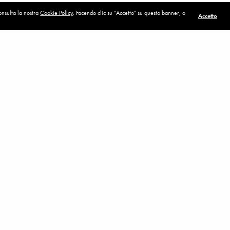
consulta la nostra
Cookie Policy
. Facendo clic su "Accetto" su questo banner, o
Accetto
vangelici vogliono
POST SUCCESSIVO (P)
Dopo sarà uno scherzo
o teologico ebraico di New