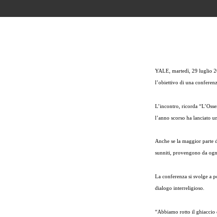
YALE, martedì, 29 luglio 
l’obiettivo di una conferen
L’incontro, ricorda “L’Oss
l’anno scorso ha lanciato u
Anche se la maggior parte de
sunniti, provengono da ogn
La conferenza si svolge a po
dialogo interreligioso.
“Abbiamo rotto il ghiaccio 