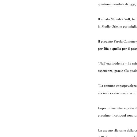
questioni mondiali di oggi,
Il croato Miroslav Volf, teo
in Medio Oriente per miglio
Il progetto Parola Comune è
per Dio
e
quello per il pro
“Nell’era moderna – ha spie
esperienza, grazie alla qual
“La comune consapevolezza i
ma noi ci avviciniamo a lui
Dopo un incontro a porte ch
prossimo, i colloqui sono pa
Un aspetto rilevante della c