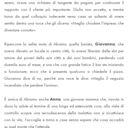
sereni, riceve una richiesta di tangente da pagare per continuare il
rapporto con il cliente più importante. Giulio non accetta, e mentre
torna da quel colloquio indecente verso casa sa soltanto di avere
sentito dentro una voce che gli diceva: «Meglio chiudere l’impresa che
diventare corrotto».
Ripercorre la salita muta di Abramo quella barista,
Giovanna
, che
aveva rilevato un locale in centro città, lo aveva liberato dalle slot per
amore dei poveri della sua città e dei suoi bambini, perdendo così
duemila euro al mese; e ora che con grande fatica il bar sta iniziando
a funzionare, ecco che si presenta qualcuno a chiederle il pizzo.
Giovanna dice di no, perché una voce le dice: «Meglio il negozio
incendiato che perdere l’anima».
È amica di Abramo anche
Anna
, una giovane mamma che, riavuta in
dono la salute al termine di una lunga ed estenuante cura, alla visita di
controllo scopre una recrudescenza della malattia: non si incattivisce
con la vita, l’accoglie e torna a casa senza sapere che cosa accadrà
su quel monte che l’attende.