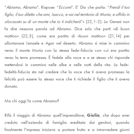
“
Abramo, Abramo
”. Rispose: “
Eccomi
”. E’ Dio che parla: “
Prendi il tuo
figlio, il tuo diletto che ami, Isacco, e vai nel territorio di Moria, e offrilo in
olocausto su di un monte che io ti indicherò
”» (22,1-2). La Genesi non
fa dire nessuna parola ad Abramo. Dice solo che partì «di buon
mattino» (22,3), come era partito di «buon mattino» (21,14) per
allontanare Ismaele e Agar nel deserto. Abramo si mise in cammino
verso il monte Moria con la stessa fede-fiducia con cui era partito
verso la terra promessa. È fedele alla voce e a se stesso chi risponde
mettendosi in cammino nelle albe e nelle notti della vita. La fede-
fedeltà-fiducia sta nel credere che la voce che ti aveva promesso la
felicità può essere la stessa voce che ti richiede il figlio che ti aveva
donato.
Ma chi oggi fa come Abramo?
Rifà il viaggio di Abramo quell’imprenditore,
Giulio
, che dopo aver
creduto nell’azienda di famiglia ereditata dai genitori, quando
finalmente l’impresa iniziava a portare frutto e a intravvedere giorni