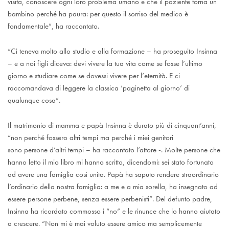
visita, conoscere ogni loro problema umano e che il paziente torna un
bambino perché ha paura: per questo il sorriso del medico è
fondamentale”, ha raccontato.
“Ci teneva molto allo studio e alla formazione – ha proseguito Insinna
– e a noi figli diceva: devi vivere la tua vita come se fosse l’ultimo
giorno e studiare come se dovessi vivere per l’eternità. E ci
raccomandava di leggere la classica ‘paginetta al giorno’ di
qualunque cosa”.
Il matrimonio di mamma e papà Insinna è durato più di cinquant’anni,
“non perché fossero altri tempi ma perché i miei genitori
sono persone d’altri tempi – ha raccontato l’attore -. Molte persone che
hanno letto il mio libro mi hanno scritto, dicendomi: sei stato fortunato
ad avere una famiglia così unita. Papà ha saputo rendere straordinario
l’ordinario della nostra famiglia: a me e a mia sorella, ha insegnato ad
essere persone perbene, senza essere perbenisti”. Del defunto padre,
Insinna ha ricordato commosso i “no” e le rinunce che lo hanno aiutato
a crescere. “Non mi è mai voluto essere amico ma semplicemente