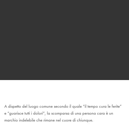
A dispetto del luogo comune secondo il quale “il tempo cura le ferite”
e “guarisce tutti i dolori”, la scomparsa di una persona cara è un
marchio indelebile che rimane nel cuore di chiunque.