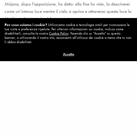
Mirjana, dopo l’apparizione, ha detto: alla fine ho visto, la descriverei
come un’intensa luce mentre il cielo si apriva e attraverso questa luce la
Madonna è entrata in cielo.
Per cosa usiamo i cookie?
Utilizziamo cookie e tecnologie simili per riconoscere le
tue visite e preferenze ripetute. Per ulteriori informazioni sui cookie, incluso come
disabilitarli, consulta la nostra
Cookie Policy
. Facendo clic su "Accetto" su questo
banner, o utilizzando il nostro sito, acconsenti all'utilizzo dei cookie a meno che tu non
li abbia disabilitati.
Visualizzazioni:
2.712
Accetto
MISSION
PRIVACY
COOKIE
CONTATTI