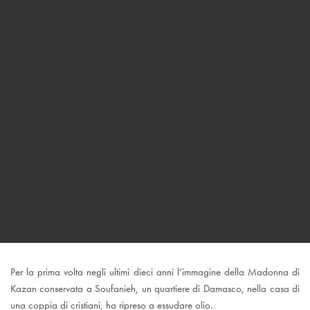
Per la prima volta negli ultimi dieci anni l’immagine della Madonna di
Kazan conservata a Soufanieh, un quartiere di Damasco, nella casa di
una coppia di cristiani, ha ripreso a essudare olio.