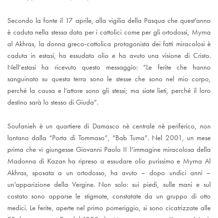
Secondo la fonte il 17 aprile, alla vigilia della Pasqua che quest’anno
è caduta nella stessa data per i cattolici come per gli ortodossi, Myrna
al Akhras, la donna greco-cattolica protagonista dei fatti miracolosi è
caduta in estasi, ha essudato olio e ha avuto una visione di Cristo.
Nell’estasi ha ricevuto questo messaggio: “Le ferite che hanno
sanguinato su questa terra sono le stesse che sono nel mio corpo,
perché la causa e l’attore sono gli stessi; ma siate lieti, perché il loro
destino sarà lo stesso di Giuda”.
Soufanieh è un quartiere di Damasco nè centrale nè periferico, non
lontano dalla “Porta di Tommaso”, “Bab Tuma”. Nel 2001, un mese
prima che vi giungesse Giovanni Paolo II l’immagine miracolosa della
Madonna di Kazan ha ripreso a essudare olio purissimo e Myrna Al
Akhras, sposata a un ortodosso, ha avuto – dopo undici anni –
un’apparizione della Vergine. Non solo: sui piedi, sulle mani e sul
costato sono apparse le stigmate, constatate da un gruppo di otto
medici. Le ferite, aperte nel primo pomeriggio, si sono cicatrizzate alle