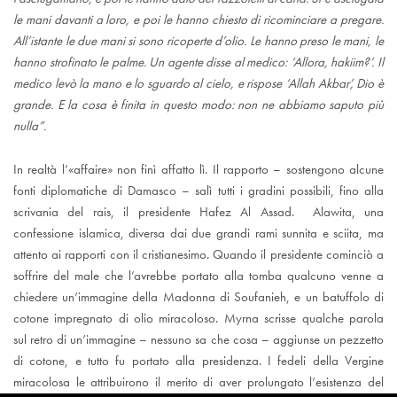
le mani davanti a loro, e poi le hanno chiesto di ricominciare a pregare.
All’istante le due mani si sono ricoperte d’olio. Le hanno preso le mani, le
hanno strofinato le palme. Un agente disse al medico: ‘Allora, hakiim?’. Il
medico levò la mano e lo sguardo al cielo, e rispose ‘Allah Akbar’, Dio è
grande. E la cosa è finita in questo modo: non ne abbiamo saputo più
nulla”.
In realtà l’«affaire» non finì affatto lì. Il rapporto – sostengono alcune
fonti diplomatiche di Damasco – salì tutti i gradini possibili, fino alla
scrivania del rais, il presidente Hafez Al Assad. Alawita, una
confessione islamica, diversa dai due grandi rami sunnita e sciita, ma
attento ai rapporti con il cristianesimo. Quando il presidente cominciò a
soffrire del male che l’avrebbe portato alla tomba qualcuno venne a
chiedere un’immagine della Madonna di Soufanieh, e un batuffolo di
cotone impregnato di olio miracoloso. Myrna scrisse qualche parola
sul retro di un’immagine – nessuno sa che cosa – aggiunse un pezzetto
di cotone, e tutto fu portato alla presidenza. I fedeli della Vergine
miracolosa le attribuirono il merito di aver prolungato l’esistenza del