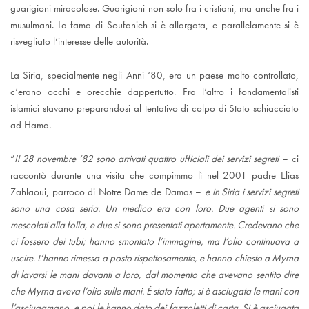
guarigioni miracolose. Guarigioni non solo fra i cristiani, ma anche fra i
musulmani. La fama di Soufanieh si è allargata, e parallelamente si è
risvegliato l’interesse delle autorità.
La Siria, specialmente negli Anni ‘80, era un paese molto controllato,
c’erano occhi e orecchie dappertutto. Fra l’altro i fondamentalisti
islamici stavano preparandosi al tentativo di colpo di Stato schiacciato
ad Hama.
“
Il 28 novembre ‘82 sono arrivati quattro ufficiali dei servizi segreti
– ci
raccontò durante una visita che compimmo lì nel 2001 padre Elias
Zahlaoui, parroco di Notre Dame de Damas –
e in Siria i servizi segreti
sono una cosa seria. Un medico era con loro. Due agenti si sono
mescolati alla folla, e due si sono presentati apertamente. Credevano che
ci fossero dei tubi; hanno smontato l’immagine, ma l’olio continuava a
uscire. L’hanno rimessa a posto rispettosamente, e hanno chiesto a Myrna
di lavarsi le mani davanti a loro, dal momento che avevano sentito dire
che Myrna aveva l’olio sulle mani. È stato fatto; si è asciugata le mani con
l’asciugamano, e poi le hanno dato dei fazzoletti di carta. Si è asciugata