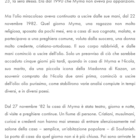
23, la sera stessa. Era dal 1990 che Myrna non aveva più apparizioni.
Ma l’olio miracoloso aveva continuato a uscire dalle sue mani, dal 22
novembre 1982. Quel giorno Myrna, una ragazza non molto
religiosa, sposata da pochi mesi, era a casa di sua cognata, malata, e
partecipava a una preghiera comune, voluta dalla suocera, una donna
molto credente, cristiano-ortodossa. Il suo corpo rabbrividì, e dalle
mani cominciò a uscire dell’olio. Solo un preavviso di ciò che sarebbe
accaduto cinque giorni più tardi, quando in casa di Myrna e Nicola,
suo marito, da una piccola icona della Madonna di Kazan, un
souvenir comprato da Nicola due anni prima, cominciò a uscire
dell’olio: olio purissimo, come stabilirono varie analisi compiute in tempi
diversi, e in diversi paesi.
Dal 27 novembre ‘82 la casa di Myrna è stata teatro, giorno e notte,
di visite e preghiere continue. Un fiume di persone. Cristiani, musulmani,
curiosi e credenti non hanno mai smesso di entrare silenziosamente nel
salone della casa – semplice, un’abitazione popolare – di Soufanieh.
La porta di casa da quel giorno non si è più chiusa. Poi sono arrivate le