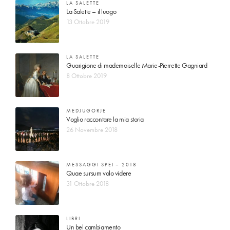
LA SALETTE
La Salette – il luogo
13 Ottobre 2019
LA SALETTE
Guarigione di mademoiselle Marie-Pierrette Gagniard
8 Ottobre 2019
MEDJUGORJE
Voglio raccontare la mia storia
26 Novembre 2018
MESSAGGI SPEI – 2018
Quae sursum volo videre
31 Ottobre 2018
LIBRI
Un bel cambiamento