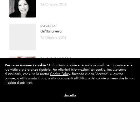
16 Ottobre 2018
SOCIETA'
Un’Italia vera
15 Ottobre 2018
DIARIO DI BORDO
La vita vince sempre
Per cosa usiamo i cookie?
Utilizziamo cookie e tecnologie simili per riconoscere le
tue visite e preferenze ripetute. Per ulteriori informazioni sui cookie, incluso come
8 Ottobre 2018
disabilitarli, consulta la nostra
Cookie Policy
. Facendo clic su "Accetto" su questo
banner, o utilizzando il nostro sito, acconsenti all'utilizzo dei cookie a meno che tu non
li abbia disabilitati.
MISSION
Accetto
Per cambiare ci vuole coraggio
8 Ottobre 2018