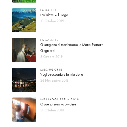
LA SALETTE
La Salette – il luogo
13 Ottobre 2019
LA SALETTE
Guarigione di mademoiselle Marie-Pierrette
Gagniard
8 Ottobre 2019
MEDJUGORJE
Voglio raccontare la mia storia
26 Novembre 2018
MESSAGGI SPEI – 2018
Quae sursum volo videre
31 Ottobre 2018