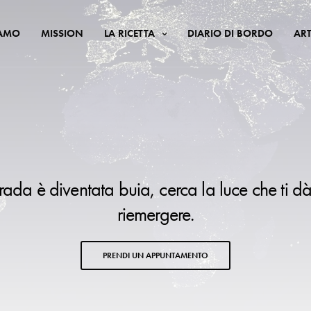
IAMO
MISSION
LA RICETTA
DIARIO DI BORDO
ART
trada è diventata buia, cerca la luce che ti dà
riemergere.
PRENDI UN APPUNTAMENTO