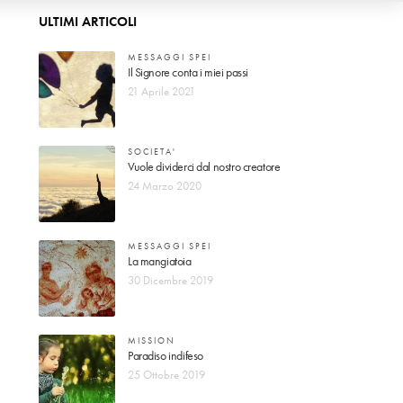
ULTIMI ARTICOLI
MESSAGGI SPEI
Il Signore conta i miei passi
21 Aprile 2021
SOCIETA'
Vuole dividerci dal nostro creatore
24 Marzo 2020
MESSAGGI SPEI
La mangiatoia
30 Dicembre 2019
MISSION
Paradiso indifeso
25 Ottobre 2019