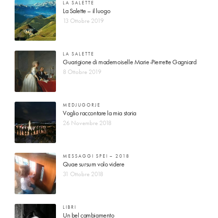
LA SALETTE
La Salette – il luogo
13 Ottobre 2019
LA SALETTE
Guarigione di mademoiselle Marie-Pierrette Gagniard
8 Ottobre 2019
MEDJUGORJE
Voglio raccontare la mia storia
26 Novembre 2018
MESSAGGI SPEI – 2018
Quae sursum volo videre
31 Ottobre 2018
LIBRI
Un bel cambiamento