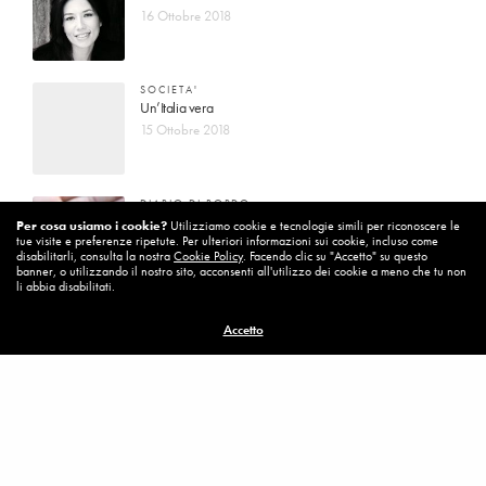
16 Ottobre 2018
SOCIETA'
Un’Italia vera
15 Ottobre 2018
DIARIO DI BORDO
La vita vince sempre
Per cosa usiamo i cookie?
Utilizziamo cookie e tecnologie simili per riconoscere le
tue visite e preferenze ripetute. Per ulteriori informazioni sui cookie, incluso come
8 Ottobre 2018
disabilitarli, consulta la nostra
Cookie Policy
. Facendo clic su "Accetto" su questo
banner, o utilizzando il nostro sito, acconsenti all'utilizzo dei cookie a meno che tu non
li abbia disabilitati.
MISSION
Accetto
Per cambiare ci vuole coraggio
8 Ottobre 2018