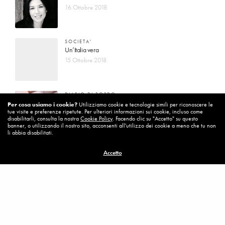
16 Ottobre 2018
SOCIETA'
Un’Italia vera
15 Ottobre 2018
DIARIO DI BORDO
La vita vince sempre
Per cosa usiamo i cookie?
Utilizziamo cookie e tecnologie simili per riconoscere le
tue visite e preferenze ripetute. Per ulteriori informazioni sui cookie, incluso come
8 Ottobre 2018
disabilitarli, consulta la nostra
Cookie Policy
. Facendo clic su "Accetto" su questo
banner, o utilizzando il nostro sito, acconsenti all'utilizzo dei cookie a meno che tu non
li abbia disabilitati.
MISSION
Accetto
Per cambiare ci vuole coraggio
8 Ottobre 2018