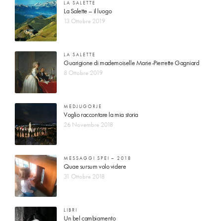
LA SALETTE
La Salette – il luogo
13 Ottobre 2019
LA SALETTE
Guarigione di mademoiselle Marie-Pierrette Gagniard
8 Ottobre 2019
MEDJUGORJE
Voglio raccontare la mia storia
26 Novembre 2018
MESSAGGI SPEI – 2018
Quae sursum volo videre
31 Ottobre 2018
LIBRI
Un bel cambiamento