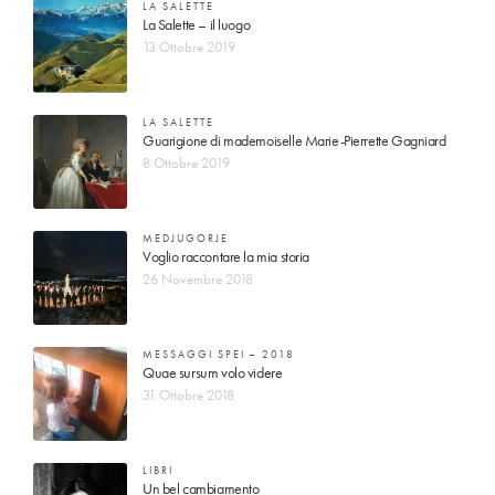
LA SALETTE
La Salette – il luogo
13 Ottobre 2019
LA SALETTE
Guarigione di mademoiselle Marie-Pierrette Gagniard
8 Ottobre 2019
MEDJUGORJE
Voglio raccontare la mia storia
26 Novembre 2018
MESSAGGI SPEI – 2018
Quae sursum volo videre
31 Ottobre 2018
LIBRI
Un bel cambiamento