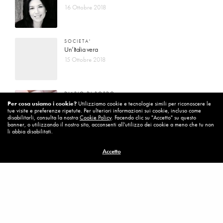
16 Ottobre 2018
SOCIETA'
Un’Italia vera
15 Ottobre 2018
DIARIO DI BORDO
La vita vince sempre
Per cosa usiamo i cookie?
Utilizziamo cookie e tecnologie simili per riconoscere le
tue visite e preferenze ripetute. Per ulteriori informazioni sui cookie, incluso come
8 Ottobre 2018
disabilitarli, consulta la nostra
Cookie Policy
. Facendo clic su "Accetto" su questo
banner, o utilizzando il nostro sito, acconsenti all'utilizzo dei cookie a meno che tu non
li abbia disabilitati.
MISSION
Accetto
Per cambiare ci vuole coraggio
8 Ottobre 2018