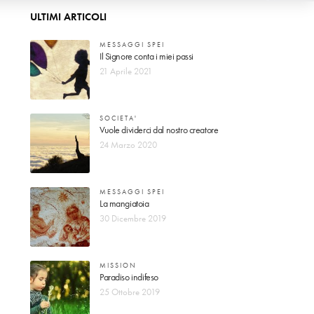
ULTIMI ARTICOLI
MESSAGGI SPEI
Il Signore conta i miei passi
21 Aprile 2021
SOCIETA'
Vuole dividerci dal nostro creatore
24 Marzo 2020
MESSAGGI SPEI
La mangiatoia
30 Dicembre 2019
MISSION
Paradiso indifeso
25 Ottobre 2019