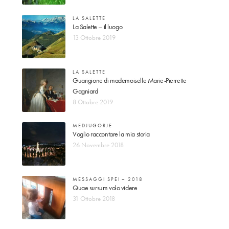
LA SALETTE
La Salette – il luogo
13 Ottobre 2019
LA SALETTE
Guarigione di mademoiselle Marie-Pierrette
Gagniard
8 Ottobre 2019
MEDJUGORJE
Voglio raccontare la mia storia
26 Novembre 2018
MESSAGGI SPEI – 2018
Quae sursum volo videre
31 Ottobre 2018