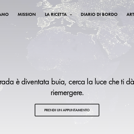
IAMO
MISSION
LA RICETTA
DIARIO DI BORDO
ART
trada è diventata buia, cerca la luce che ti dà
riemergere.
PRENDI UN APPUNTAMENTO