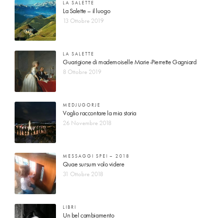
LA SALETTE
La Salette – il luogo
13 Ottobre 2019
LA SALETTE
Guarigione di mademoiselle Marie-Pierrette Gagniard
8 Ottobre 2019
MEDJUGORJE
Voglio raccontare la mia storia
26 Novembre 2018
MESSAGGI SPEI – 2018
Quae sursum volo videre
31 Ottobre 2018
LIBRI
Un bel cambiamento