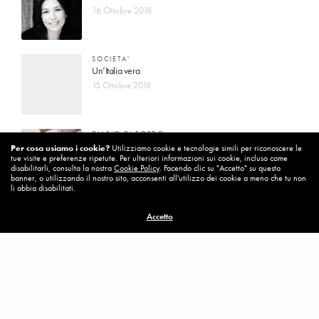
16 Ottobre 2018
SOCIETA'
Un’Italia vera
15 Ottobre 2018
DIARIO DI BORDO
La vita vince sempre
Per cosa usiamo i cookie?
Utilizziamo cookie e tecnologie simili per riconoscere le
tue visite e preferenze ripetute. Per ulteriori informazioni sui cookie, incluso come
8 Ottobre 2018
disabilitarli, consulta la nostra
Cookie Policy
. Facendo clic su "Accetto" su questo
banner, o utilizzando il nostro sito, acconsenti all'utilizzo dei cookie a meno che tu non
li abbia disabilitati.
MISSION
Accetto
Per cambiare ci vuole coraggio
8 Ottobre 2018