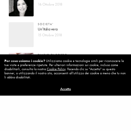
16 Ottobre 2018
SOCIETA'
Un’Italia vera
15 Ottobre 2018
DIARIO DI BORDO
La vita vince sempre
Per cosa usiamo i cookie?
Utilizziamo cookie e tecnologie simili per riconoscere le
tue visite e preferenze ripetute. Per ulteriori informazioni sui cookie, incluso come
8 Ottobre 2018
disabilitarli, consulta la nostra
Cookie Policy
. Facendo clic su "Accetto" su questo
banner, o utilizzando il nostro sito, acconsenti all'utilizzo dei cookie a meno che tu non
li abbia disabilitati.
MISSION
Accetto
Per cambiare ci vuole coraggio
8 Ottobre 2018