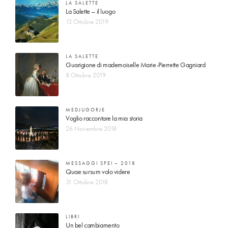
LA SALETTE
La Salette – il luogo
13 Ottobre 2019
LA SALETTE
Guarigione di mademoiselle Marie-Pierrette Gagniard
8 Ottobre 2019
MEDJUGORJE
Voglio raccontare la mia storia
26 Novembre 2018
MESSAGGI SPEI – 2018
Quae sursum volo videre
31 Ottobre 2018
LIBRI
Un bel cambiamento