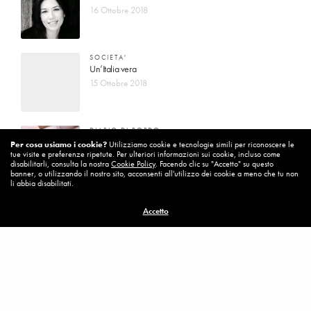
16 Ottobre 2018
SOCIETA'
Un’Italia vera
15 Ottobre 2018
DIARIO DI BORDO
La vita vince sempre
Per cosa usiamo i cookie?
Utilizziamo cookie e tecnologie simili per riconoscere le
tue visite e preferenze ripetute. Per ulteriori informazioni sui cookie, incluso come
8 Ottobre 2018
disabilitarli, consulta la nostra
Cookie Policy
. Facendo clic su "Accetto" su questo
banner, o utilizzando il nostro sito, acconsenti all'utilizzo dei cookie a meno che tu non
li abbia disabilitati.
MISSION
Accetto
Per cambiare ci vuole coraggio
8 Ottobre 2018