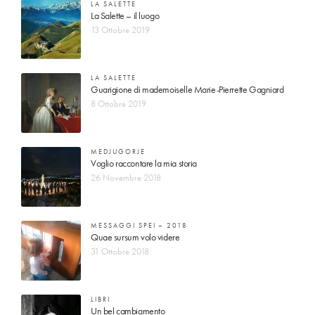
LA SALETTE
La Salette – il luogo
13 Ottobre 2019
LA SALETTE
Guarigione di mademoiselle Marie-Pierrette Gagniard
8 Ottobre 2019
MEDJUGORJE
Voglio raccontare la mia storia
26 Novembre 2018
MESSAGGI SPEI – 2018
Quae sursum volo videre
31 Ottobre 2018
LIBRI
Un bel cambiamento