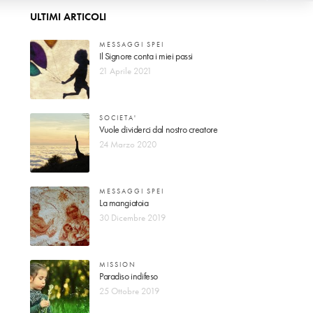
ULTIMI ARTICOLI
MESSAGGI SPEI
Il Signore conta i miei passi
21 Aprile 2021
SOCIETA'
Vuole dividerci dal nostro creatore
24 Marzo 2020
MESSAGGI SPEI
La mangiatoia
30 Dicembre 2019
MISSION
Paradiso indifeso
25 Ottobre 2019