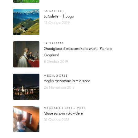
LA SALETTE
La Salette – il luogo
13 Ottobre 2019
LA SALETTE
Guarigione di mademoiselle Marie-Pierrette
Gagniard
8 Ottobre 2019
MEDJUGORJE
Voglio raccontare la mia storia
26 Novembre 2018
MESSAGGI SPEI – 2018
Quae sursum volo videre
31 Ottobre 2018