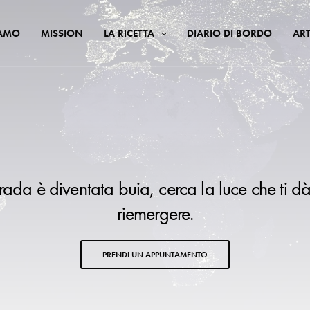
IAMO
MISSION
LA RICETTA
DIARIO DI BORDO
ART
trada è diventata buia, cerca la luce che ti dà
riemergere.
PRENDI UN APPUNTAMENTO