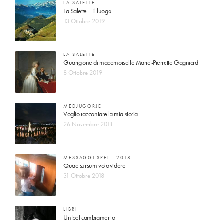
LA SALETTE
La Salette – il luogo
13 Ottobre 2019
LA SALETTE
Guarigione di mademoiselle Marie-Pierrette Gagniard
8 Ottobre 2019
MEDJUGORJE
Voglio raccontare la mia storia
26 Novembre 2018
MESSAGGI SPEI – 2018
Quae sursum volo videre
31 Ottobre 2018
LIBRI
Un bel cambiamento