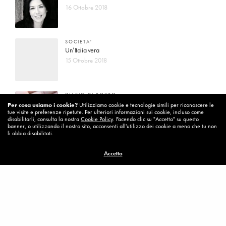
16 Ottobre 2018
SOCIETA'
Un’Italia vera
15 Ottobre 2018
DIARIO DI BORDO
La vita vince sempre
Per cosa usiamo i cookie?
Utilizziamo cookie e tecnologie simili per riconoscere le
tue visite e preferenze ripetute. Per ulteriori informazioni sui cookie, incluso come
8 Ottobre 2018
disabilitarli, consulta la nostra
Cookie Policy
. Facendo clic su "Accetto" su questo
banner, o utilizzando il nostro sito, acconsenti all'utilizzo dei cookie a meno che tu non
li abbia disabilitati.
MISSION
Accetto
Per cambiare ci vuole coraggio
8 Ottobre 2018