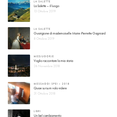
LA SALETTE
La Salette – il luogo
13 Ottobre 2019
LA SALETTE
Guarigione di mademoiselle Marie-Pierrette Gagniard
8 Ottobre 2019
MEDJUGORJE
Voglio raccontare la mia storia
26 Novembre 2018
MESSAGGI SPEI – 2018
Quae sursum volo videre
31 Ottobre 2018
LIBRI
Un bel cambiamento