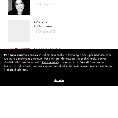
16 Ottobre 2018
SOCIETA'
Un’Italia vera
15 Ottobre 2018
DIARIO DI BORDO
La vita vince sempre
Per cosa usiamo i cookie?
Utilizziamo cookie e tecnologie simili per riconoscere le
tue visite e preferenze ripetute. Per ulteriori informazioni sui cookie, incluso come
8 Ottobre 2018
disabilitarli, consulta la nostra
Cookie Policy
. Facendo clic su "Accetto" su questo
banner, o utilizzando il nostro sito, acconsenti all'utilizzo dei cookie a meno che tu non
li abbia disabilitati.
MISSION
Accetto
Per cambiare ci vuole coraggio
8 Ottobre 2018