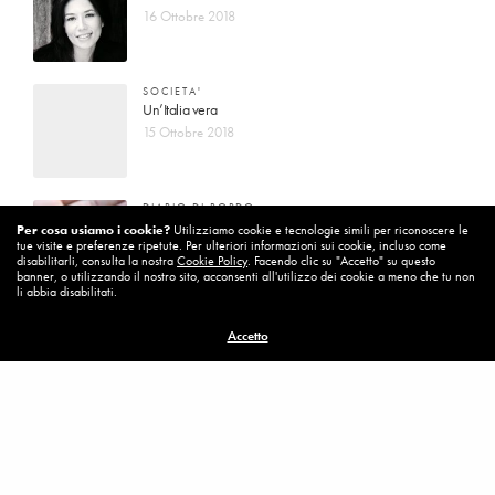
16 Ottobre 2018
SOCIETA'
Un’Italia vera
15 Ottobre 2018
DIARIO DI BORDO
La vita vince sempre
Per cosa usiamo i cookie?
Utilizziamo cookie e tecnologie simili per riconoscere le
tue visite e preferenze ripetute. Per ulteriori informazioni sui cookie, incluso come
8 Ottobre 2018
disabilitarli, consulta la nostra
Cookie Policy
. Facendo clic su "Accetto" su questo
banner, o utilizzando il nostro sito, acconsenti all'utilizzo dei cookie a meno che tu non
li abbia disabilitati.
MISSION
Accetto
Per cambiare ci vuole coraggio
8 Ottobre 2018