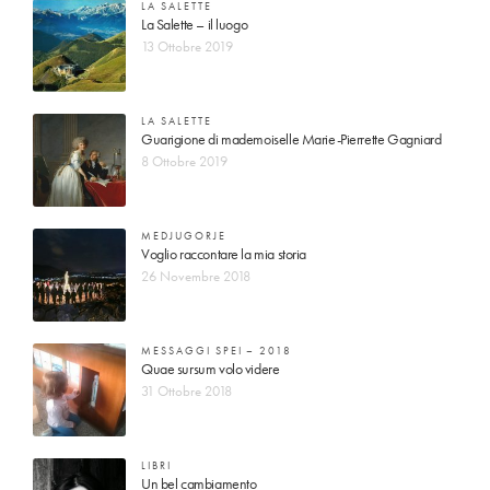
LA SALETTE
La Salette – il luogo
13 Ottobre 2019
LA SALETTE
Guarigione di mademoiselle Marie-Pierrette Gagniard
8 Ottobre 2019
MEDJUGORJE
Voglio raccontare la mia storia
26 Novembre 2018
MESSAGGI SPEI – 2018
Quae sursum volo videre
31 Ottobre 2018
LIBRI
Un bel cambiamento