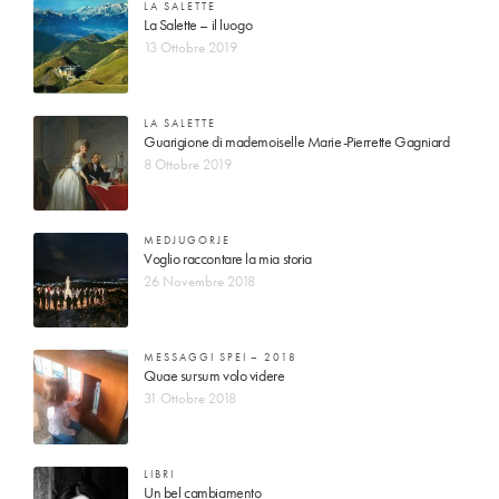
LA SALETTE
La Salette – il luogo
13 Ottobre 2019
LA SALETTE
Guarigione di mademoiselle Marie-Pierrette Gagniard
8 Ottobre 2019
MEDJUGORJE
Voglio raccontare la mia storia
26 Novembre 2018
MESSAGGI SPEI – 2018
Quae sursum volo videre
31 Ottobre 2018
LIBRI
Un bel cambiamento