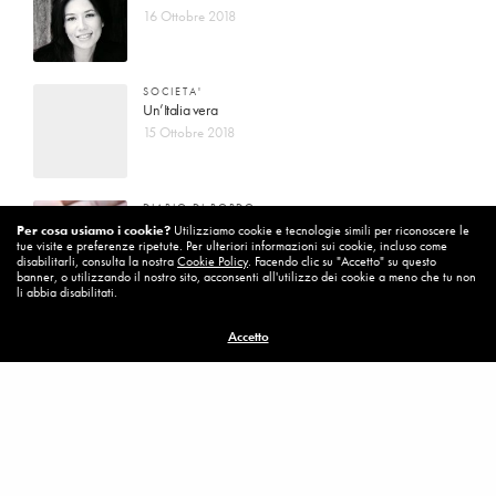
16 Ottobre 2018
SOCIETA'
Un’Italia vera
15 Ottobre 2018
DIARIO DI BORDO
La vita vince sempre
Per cosa usiamo i cookie?
Utilizziamo cookie e tecnologie simili per riconoscere le
tue visite e preferenze ripetute. Per ulteriori informazioni sui cookie, incluso come
8 Ottobre 2018
disabilitarli, consulta la nostra
Cookie Policy
. Facendo clic su "Accetto" su questo
banner, o utilizzando il nostro sito, acconsenti all'utilizzo dei cookie a meno che tu non
li abbia disabilitati.
MISSION
Accetto
Per cambiare ci vuole coraggio
8 Ottobre 2018