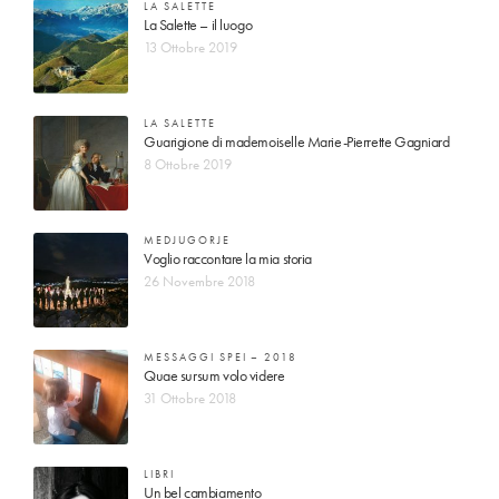
LA SALETTE
La Salette – il luogo
13 Ottobre 2019
LA SALETTE
Guarigione di mademoiselle Marie-Pierrette Gagniard
8 Ottobre 2019
MEDJUGORJE
Voglio raccontare la mia storia
26 Novembre 2018
MESSAGGI SPEI – 2018
Quae sursum volo videre
31 Ottobre 2018
LIBRI
Un bel cambiamento