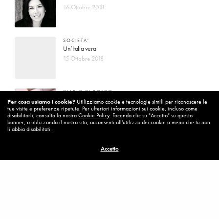
16 Ottobre 2018
SOCIETA'
Un’Italia vera
15 Ottobre 2018
DIARIO DI BORDO
La vita vince sempre
Per cosa usiamo i cookie?
Utilizziamo cookie e tecnologie simili per riconoscere le
tue visite e preferenze ripetute. Per ulteriori informazioni sui cookie, incluso come
8 Ottobre 2018
disabilitarli, consulta la nostra
Cookie Policy
. Facendo clic su "Accetto" su questo
banner, o utilizzando il nostro sito, acconsenti all'utilizzo dei cookie a meno che tu non
li abbia disabilitati.
MISSION
Accetto
Per cambiare ci vuole coraggio
8 Ottobre 2018