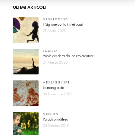
ULTIMI ARTICOLI
MESSAGGI SPEI
Il Signore conta i miei passi
21 Aprile 2021
SOCIETA'
Vuole dividerci dal nostro creatore
24 Marzo 2020
MESSAGGI SPEI
La mangiatoia
30 Dicembre 2019
MISSION
Paradiso indifeso
25 Ottobre 2019