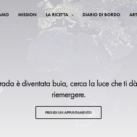
IAMO
MISSION
LA RICETTA
DIARIO DI BORDO
ART
trada è diventata buia, cerca la luce che ti dà
riemergere.
PRENDI UN APPUNTAMENTO