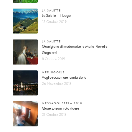
LA SALETTE
La Salette – il luogo
13 Ottobre 2019
LA SALETTE
Guarigione di mademoiselle Marie-Pierrette
Gagniard
8 Ottobre 2019
MEDJUGORJE
Voglio raccontare la mia storia
26 Novembre 2018
MESSAGGI SPEI – 2018
Quae sursum volo videre
31 Ottobre 2018