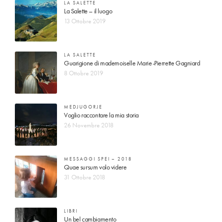
LA SALETTE
La Salette – il luogo
13 Ottobre 2019
LA SALETTE
Guarigione di mademoiselle Marie-Pierrette Gagniard
8 Ottobre 2019
MEDJUGORJE
Voglio raccontare la mia storia
26 Novembre 2018
MESSAGGI SPEI – 2018
Quae sursum volo videre
31 Ottobre 2018
LIBRI
Un bel cambiamento