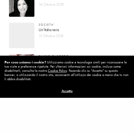
16 Ottobre 2018
SOCIETA'
Un’Italia vera
15 Ottobre 2018
DIARIO DI BORDO
La vita vince sempre
Per cosa usiamo i cookie?
Utilizziamo cookie e tecnologie simili per riconoscere le
tue visite e preferenze ripetute. Per ulteriori informazioni sui cookie, incluso come
8 Ottobre 2018
disabilitarli, consulta la nostra
Cookie Policy
. Facendo clic su "Accetto" su questo
banner, o utilizzando il nostro sito, acconsenti all'utilizzo dei cookie a meno che tu non
li abbia disabilitati.
MISSION
Accetto
Per cambiare ci vuole coraggio
8 Ottobre 2018